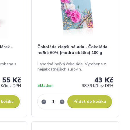
dárek -
Čokoláda zlepší náladu - Čokoláda
hořká 60% (modrá obálka) 100 g
yrobena z
Lahodná hořká čokoláda. Vyrobena z
nejjakostnějších surovin.
55 Kč
43 Kč
Skladem
 Kč
bez DPH
38,39 Kč
bez DPH
 košíku
Přidat do košíku