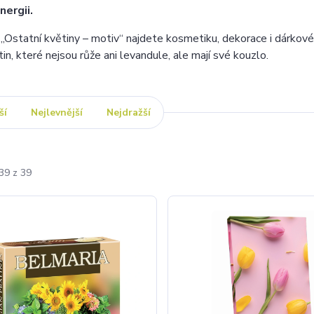
nergii.
 „Ostatní květiny – motiv“ najdete kosmetiku, dekorace i dárkové 
tin, které nejsou růže ani levandule, ale mají své kouzlo.
ší
Nejlevnější
Nejdražší
39 z 39