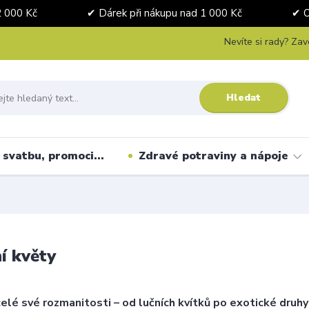
nad 2 000 Kč ✔ Dárek při nákupu nad 1 000 Kč ✔ Osobní 
Nevíte si rady? Zav
Hledat
svatbu, promoci...
Zdravé potraviny a nápoje
í květy
celé své rozmanitosti – od lučních kvítků po exotické druh