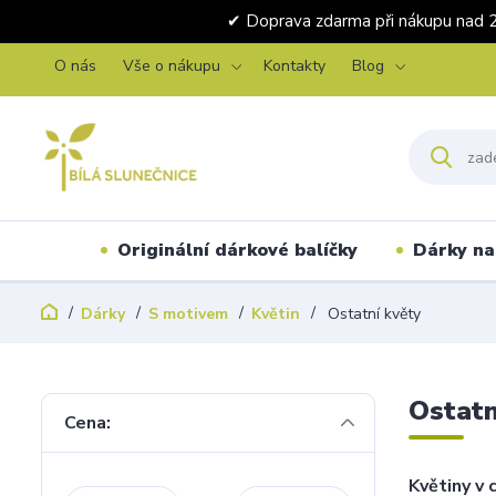
✔ Doprava zdarma při nákupu 
O nás
Vše o nákupu
Kontakty
Blog
Originální dárkové balíčky
Dárky na 
Dárky
S motivem
Květin
Ostatní květy
Ostatn
Cena:
Květiny v 