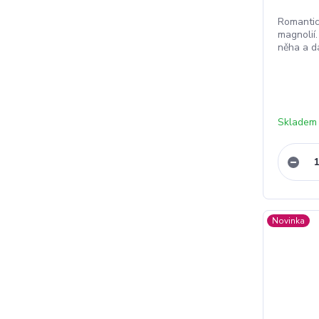
Romantic
magnolií.
něha a dá
Skladem
Novinka