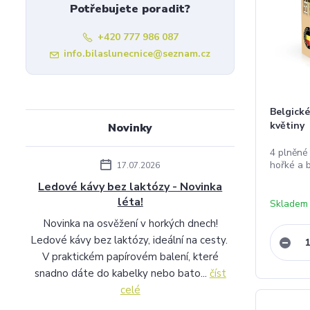
Potřebujete poradit?
+420 777 986 087
info.bilaslunecnice@seznam.cz
Belgické
květiny
Novinky
4 plněné 
hořké a b
17.07.2026
Ledové kávy bez laktózy - Novinka
léta!
Skladem
Novinka na osvěžení v horkých dnech!
Ledové kávy bez laktózy, ideální na cesty.
V praktickém papírovém balení, které
snadno dáte do kabelky nebo bato...
číst
celé