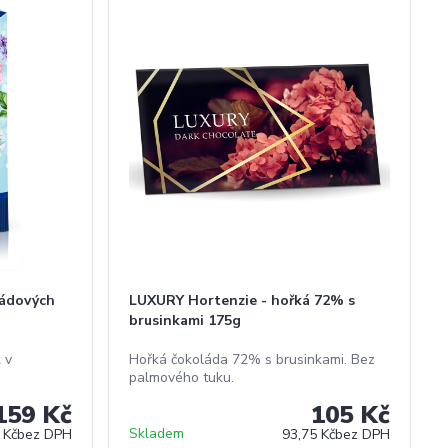
ládových
LUXURY Hortenzie - hořká 72% s
brusinkami 175g
 v
Hořká čokoláda 72% s brusinkami. Bez
palmového tuku.
159 Kč
105 Kč
Skladem
 Kč
bez DPH
93,75 Kč
bez DPH