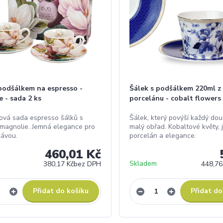
 podšálkem na espresso -
Šálek s podšálkem 220ml z
 - sada 2 ks
porcelánu - cobalt flowers
ová sada espresso šálků s
Šálek, který povýší každý do
magnolie. Jemná elegance pro
malý obřad. Kobaltové květy,
kávou.
porcelán a elegance.
460,01 Kč
Skladem
380,17 Kč
bez DPH
448,76
Přidat do košíku
Přidat do