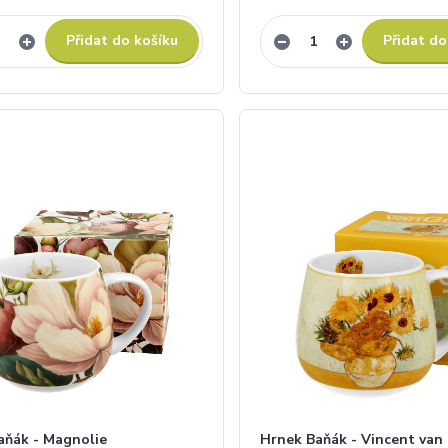
Přidat do košíku
Přidat do
aňák - Magnolie
Hrnek Baňák - Vincent van