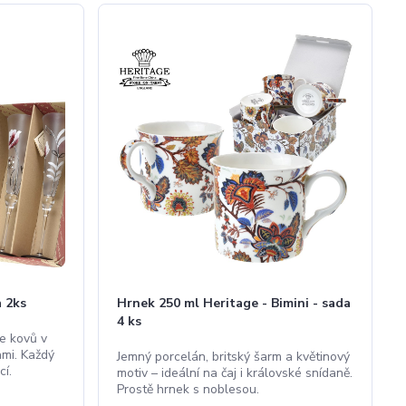
a 2ks
Hrnek 250 ml Heritage - Bimini - sada
4 ks
e kovů v
mi. Každý
Jemný porcelán, britský šarm a květinový
cí.
motiv – ideální na čaj i královské snídaně.
Prostě hrnek s noblesou.