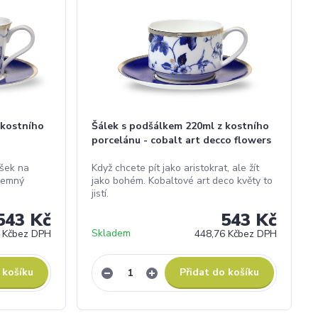
 kostního
Šálek s podšálkem 220ml z kostního
porcelánu - cobalt art decco flowers
ušek na
Když chcete pít jako aristokrat, ale žít
 jemný
jako bohém. Kobaltové art deco květy to
jistí.
543 Kč
543 Kč
Skladem
 Kč
bez DPH
448,76 Kč
bez DPH
 košíku
Přidat do košíku