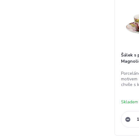
Šálek s
Magnolie
Porcelán
motivem 
chvíle s 
Skladem