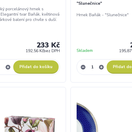
"Slunečnice"
ký porcelánový hrnek s
 Elegantní tvar Baňák, květinová
Hrnek Baňák - "Slunečnice"
rkové balení pro chvíle s duší.
233 Kč
Skladem
192,56 Kč
bez DPH
195,87
Přidat do košíku
Přidat do