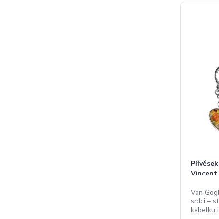
Přívěsek
Vincent
Van Gogh
srdci – s
kabelku i