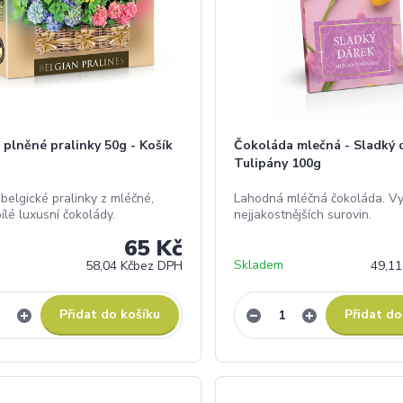
 plněné pralinky 50g - Košík
Čokoláda mlečná - Sladký 
Tulipány 100g
belgické pralinky z mléčné,
Lahodná mléčná čokoláda. V
ílé luxusní čokolády.
nejjakostnějších surovin.
65 Kč
Skladem
58,04 Kč
bez DPH
49,11
Přidat do košíku
Přidat do