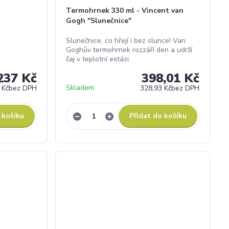
Termohrnek 330 ml - Vincent van
Gogh "Slunečnice"
Slunečnice, co hřejí i bez slunce! Van
Goghův termohrnek rozzáří den a udrží
čaj v teplotní extázi.
237 Kč
398,01 Kč
Skladem
 Kč
bez DPH
328,93 Kč
bez DPH
 košíku
Přidat do košíku