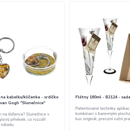
 na kabelku/klíčenka - srdíčko
Flétny 180ml - B2124 - sad
 van Gogh "Slunečnice"
Patentované techniky aplikac
kombinaci s barevnými plocha
 na klíčence? Slunečnice v
kus originál, precizní ruční pra
tylový přívěsek, co rozzáří
 náladu.