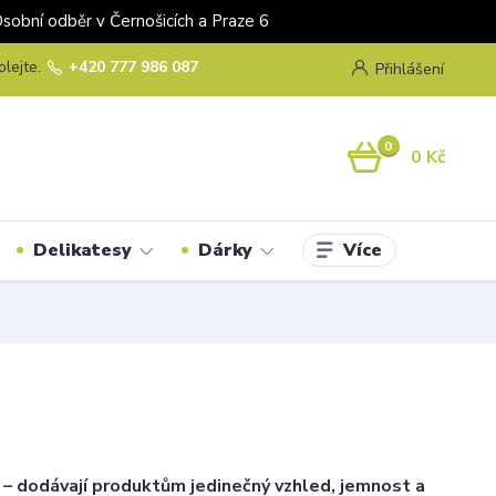
odběr v Černošicích a Praze 6
olejte.
+420 777 986 087
Přihlášení
0
0 Kč
Více
Delikatesy
Dárky
y – dodávají produktům jedinečný vzhled, jemnost a