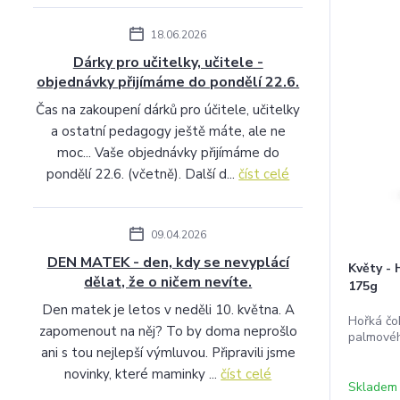
18.06.2026
Dárky pro učitelky, učitele -
objednávky přijímáme do pondělí 22.6.
Čas na zakoupení dárků pro účitele, učitelky
a ostatní pedagogy ještě máte, ale ne
moc... Vaše objednávky přijímáme do
pondělí 22.6. (včetně). Další d...
číst celé
09.04.2026
DEN MATEK - den, kdy se nevyplácí
Květy - 
dělat, že o ničem nevíte.
175g
Den matek je letos v neděli 10. května. A
Hořká čo
zapomenout na něj? To by doma neprošlo
palmovéh
ani s tou nejlepší výmluvou. Připravili jsme
novinky, které maminky ...
číst celé
Skladem