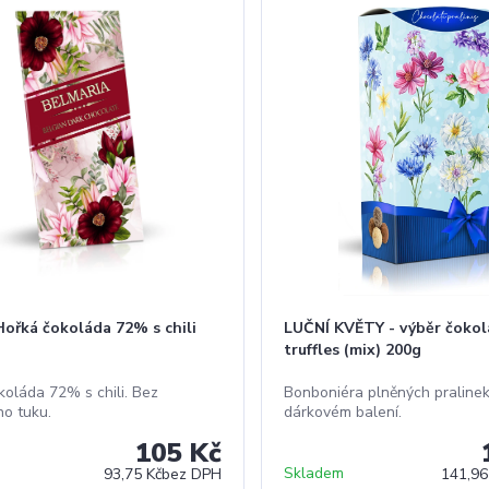
Hořká čokoláda 72% s chili
LUČNÍ KVĚTY - výběr čoko
truffles (mix) 200g
koláda 72% s chili. Bez
Bonboniéra plněných pralinek
o tuku.
dárkovém balení.
105 Kč
Skladem
93,75 Kč
bez DPH
141,96