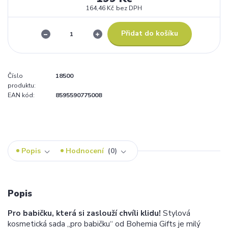
164,46 Kč
bez DPH
Přidat do košíku
Číslo
18500
produktu:
EAN kód:
8595590775008
Popis
Hodnocení
0
Popis
Pro babičku, která si zaslouží chvíli klidu!
Stylová
kosmetická sada „pro babičku“ od Bohemia Gifts je milý