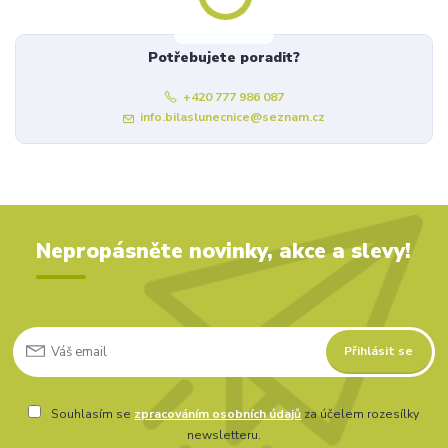
Potřebujete poradit?
+420 777 986 087
info.bilaslunecnice@seznam.cz
Nepropásněte novinky, akce a slevy!
Přihlásit se
Souhlasím se
zpracováním osobních údajů
za účelem rozesílky
newsletteru.