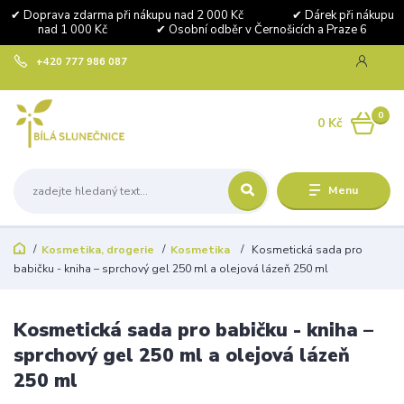
✔ Doprava zdarma při nákupu nad 2 000 Kč ✔ Dárek při nákupu
nad 1 000 Kč ✔ Osobní odběr v Černošicích a Praze 6
+420 777 986 087
0
0 Kč
Menu
Kosmetika, drogerie
Kosmetika
Kosmetická sada pro
babičku - kniha – sprchový gel 250 ml a olejová lázeň 250 ml
Kosmetická sada pro babičku - kniha –
sprchový gel 250 ml a olejová lázeň
250 ml