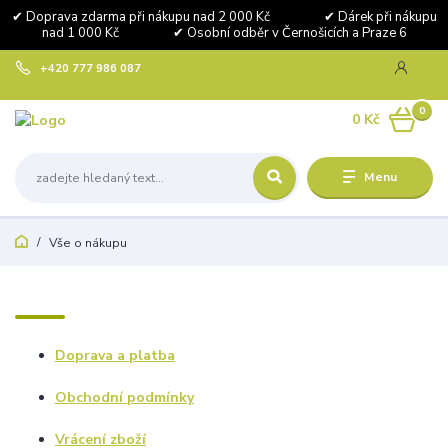
✔ Doprava zdarma při nákupu nad 2 000 Kč ✔ Dárek při nákupu
nad 1 000 Kč ✔ Osobní odběr v Černošicích a Praze 6
+420 777 986 087
0
0 Kč
Menu
Vše o nákupu
Doprava a platba
Obchodní podmínky
Vrácení zboží