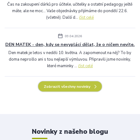
Čas na zakoupení dárků pro účitele, učitelky a ostatní pedagogy ještě
máte, ale ne moc... Vaše objednávky přijímáme do pondělí 22.6.
(včetně). Další d...
číst celé
09.04.2026
DEN MATEK - den, kdy se nevyplácí dělat, že o ničem nevíte.
Den matek je letos v neděli 10. května. A zapomenout na něj? To by
doma neprošlo ani s tou nejlepší výmluvou. Připravili jsme novinky,
které maminky ...
číst celé
Zobrazit všechny novinky
Novinky z našeho blogu