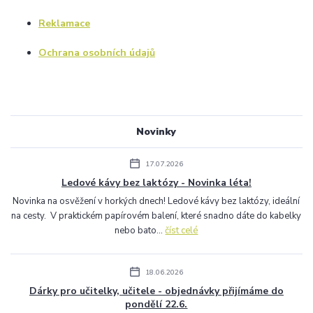
Reklamace
Ochrana osobních údajů
Novinky
17.07.2026
Ledové kávy bez laktózy - Novinka léta!
Novinka na osvěžení v horkých dnech! Ledové kávy bez laktózy, ideální
na cesty. V praktickém papírovém balení, které snadno dáte do kabelky
nebo bato...
číst celé
18.06.2026
Dárky pro učitelky, učitele - objednávky přijímáme do
pondělí 22.6.