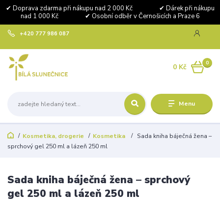
✔ Doprava zdarma při nákupu nad 2 000 Kč ✔ Dárek při nákupu
nad 1 000 Kč ✔ Osobní odběr v Černošicích a Praze 6
+420 777 986 087
0
0 Kč
Menu
Kosmetika, drogerie
Kosmetika
Sada kniha báječná žena –
sprchový gel 250 ml a lázeň 250 ml
Sada kniha báječná žena – sprchový
gel 250 ml a lázeň 250 ml