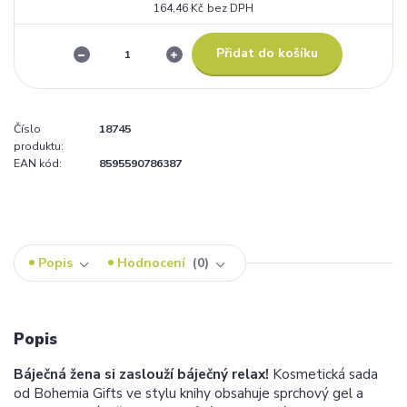
164,46 Kč
bez DPH
Přidat do košíku
Číslo
18745
produktu:
EAN kód:
8595590786387
Popis
Hodnocení
0
Popis
Báječná žena si zaslouží báječný relax!
Kosmetická sada
od Bohemia Gifts ve stylu knihy obsahuje sprchový gel a