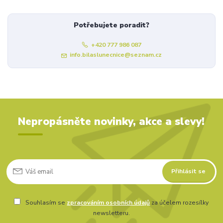
Potřebujete poradit?
+420 777 986 087
info.bilaslunecnice@seznam.cz
Nepropásněte novinky, akce a slevy!
Přihlásit se
Souhlasím se
zpracováním osobních údajů
za účelem rozesílky
newsletteru.