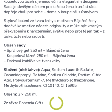
koupelovou lázeň s jemnou vůní a elegantním designem.
Sada je skvělým dárkem pro každou ženu, která si ráda
dopřeje chvíli pro sebe – doma, v koupelně, s úsměvem.
Stylové balení ve tvaru knihy s motivem Báječné ženy
dodává kosmetice nádech originality a může být krásným
překvapením k narozeninám, svátku nebo prostě jen tak – z
lásky, úcty nebo radosti.
Obsah sady:
– Sprchový gel 250 ml – Báječná žena
– Koupelová lázeň 250 ml – Báječná žena
– Dárková krabička ve tvaru knihy
Složení (obě lahve):
Aqua, Sodium Laureth Sulfate,
Cocamidopropyl Betaine, Sodium Chloride, Parfum, Citric
Acid, Polyquaternium-7, Methylchloroisothiazolinone,
Methylisothiazolinone, CI 19140, CI 15985.
Objem:
2 × 250 ml
Značka:
Bohemia Gifts