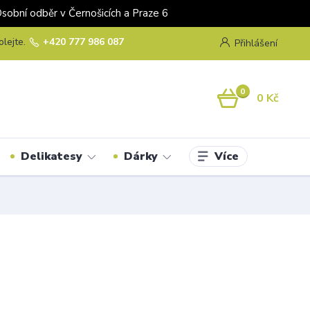
odběr v Černošicích a Praze 6
olejte.
+420 777 986 087
Přihlášení
0
0 Kč
Více
Delikatesy
Dárky