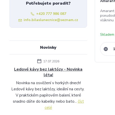
Amarant
Potřebujete poradit?
Amarant 
+420 777 986 087
pseudoob
info.bilaslunecnice@seznam.cz
vlákninu 
Skladem
Novinky
17.07.2026
Ledové kávy bez laktózy - Novinka
léta!
Novinka na osvěžení v horkých dnech!
Ledové kávy bez laktózy, ideální na cesty.
V praktickém papírovém balení, které
snadno dáte do kabelky nebo bato...
číst
celé