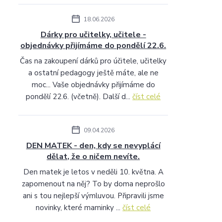
18.06.2026
Dárky pro učitelky, učitele -
objednávky přijímáme do pondělí 22.6.
Čas na zakoupení dárků pro účitele, učitelky
a ostatní pedagogy ještě máte, ale ne
moc... Vaše objednávky přijímáme do
pondělí 22.6. (včetně). Další d...
číst celé
09.04.2026
DEN MATEK - den, kdy se nevyplácí
dělat, že o ničem nevíte.
Den matek je letos v neděli 10. května. A
zapomenout na něj? To by doma neprošlo
ani s tou nejlepší výmluvou. Připravili jsme
novinky, které maminky ...
číst celé