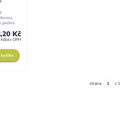
o
á
íškovou
i pečení.
,20 Kč
 Kč
bez DPH
 košíku
strana
z 1