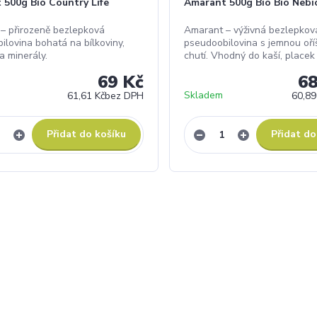
 500g Bio Country Life
Amarant 500g Bio Bio Nebi
– přirozeně bezlepková
Amarant – výživná bezlepkov
ilovina bohatá na bílkoviny,
pseudoobilovina s jemnou oř
a minerály.
chutí. Vhodný do kaší, placek 
69 Kč
68
Skladem
61,61 Kč
bez DPH
60,89
Přidat do košíku
Přidat do