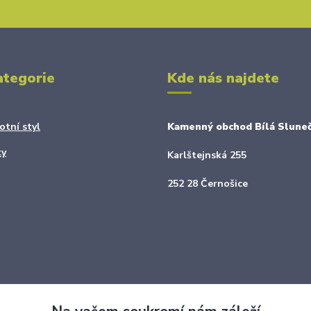
ategorie
Kde nás najdete
otní styl
Kamenný obchod Bílá Sluneč
ky
Karlštejnská 255
252 28 Černošice