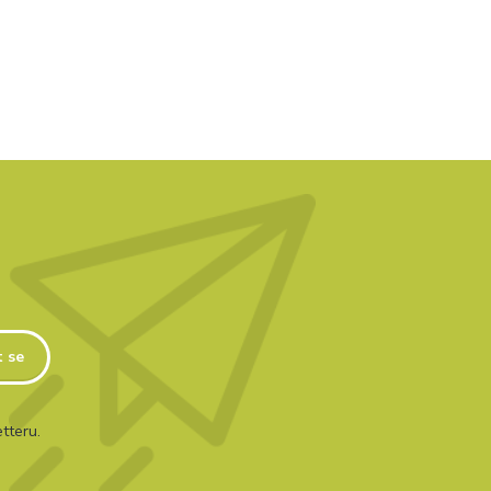
t se
tteru.