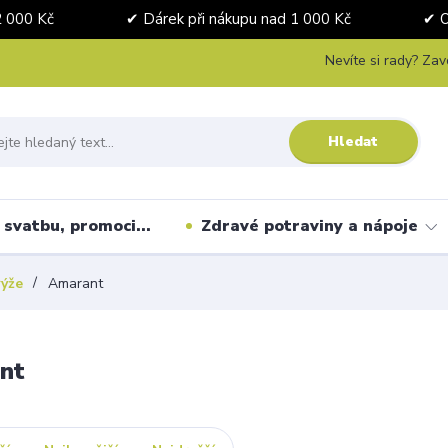
nad 2 000 Kč ✔ Dárek při nákupu nad 1 000 Kč ✔ Osobní 
Nevíte si rady? Zav
Hledat
svatbu, promoci...
Zdravé potraviny a nápoje
rýže
Amarant
nt