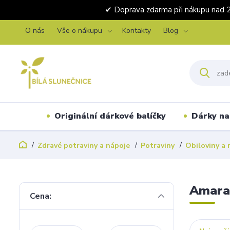
✔ Doprava zdarma při nákupu 
O nás
Vše o nákupu
Kontakty
Blog
Originální dárkové balíčky
Dárky na 
Zdravé potraviny a nápoje
Potraviny
Obiloviny a 
Amara
Cena: