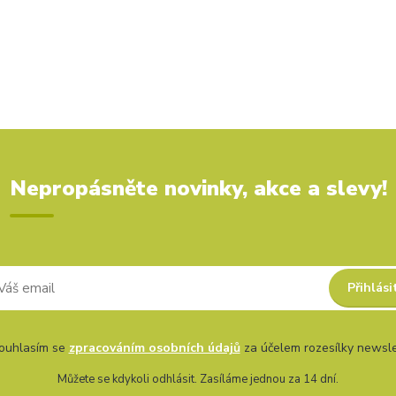
Nepropásněte novinky, akce a slevy!
Přihlási
uhlasím se
zpracováním osobních údajů
za účelem rozesílky newsle
Můžete se kdykoli odhlásit. Zasíláme jednou za 14 dní.