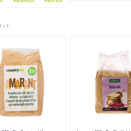
ší
Nejlevnější
Nejdražší
2 z 2