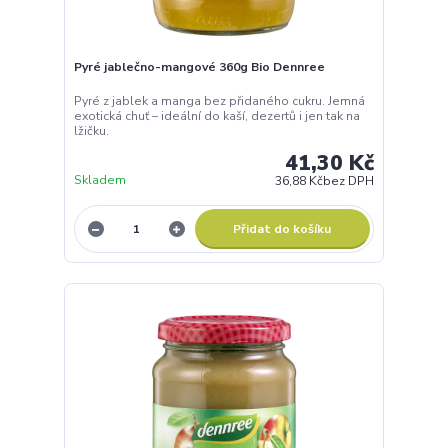
24,90 Kč
Skladem
22,23 Kč
bez DPH
Přidat do košíku
Na vašem soukromí nám záleží
Využíváme soubory cookies. Ty nám umožňují zefektivnit
poskytování našich služeb, měřit návštěvnost stránek,
optimalizovat reklamy a vytvářet uživatelsky příjemné internetové
prostředí.
Více k využití cookies
Souhlasím
Nastavení
Souhlas můžete odmítnout
zde
.
Kapsička jablko 100% 120g Ovocňák