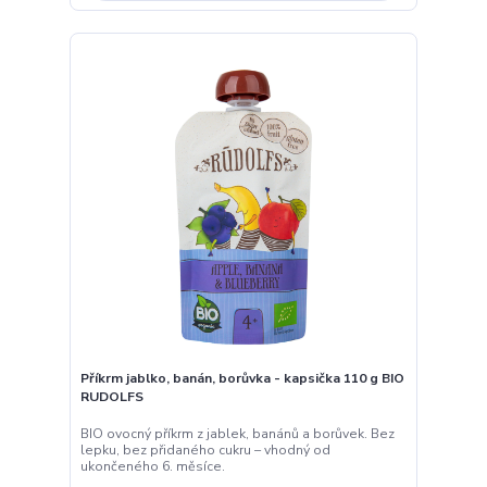
Pyré jablečné 360g Bio Dennree
Pyré s jemně sladkou chutí. Vyrobeno z 94% jablek
a lehce doslazeno řepným cukrem – ideální do kaší,
dezertů.
32 Kč
Skladem
28,57 Kč
bez DPH
Přidat do košíku