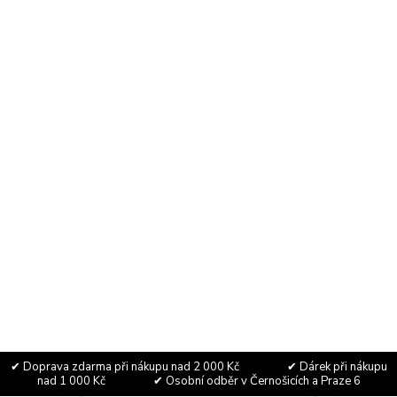
Pyré jablečno-mangové 360g Bio Dennree
Pyré z jablek a manga bez přidaného cukru. Jemná
exotická chuť – ideální do kaší, dezertů i jen tak na
lžičku.
41,30 Kč
Skladem
36,88 Kč
bez DPH
Přidat do košíku