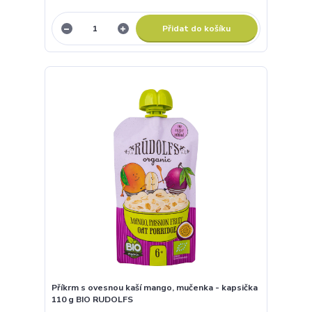
Příkrm ovocné pyré zahradní směs mix - kapsička
120 g OVKO
Ovocné pyré z jablek, jahod, višní a švestek. Bez
přidaného cukru, bez lepku – vhodné od
ukončeného 6. měsíce.
22,90 Kč
Skladem
20,45 Kč
bez DPH