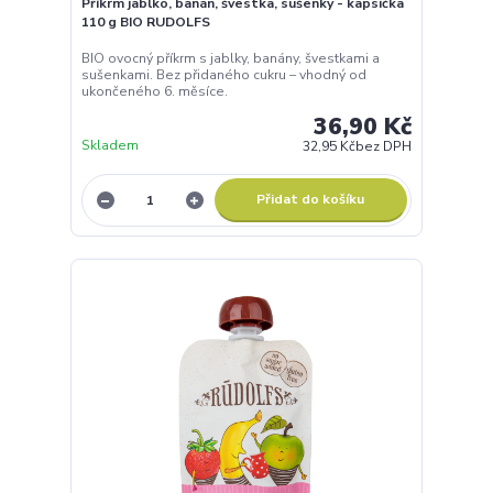
40,60 Kč
Skladem
36,25 Kč
bez DPH
Přidat do košíku
Příkrm ovocný hruška - kapsička 90 g BIO OVKO