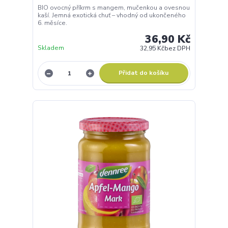
Přidat do košíku
Příkrm jablko, jahoda - kapsička 120 g OVKO
Ovocné pyré z jablek a jahod. Bez přidaného cukru,
bez lepku – vhodné od ukončeného 6. měsíce