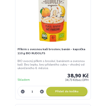
Příkrm ovocný zahradní směs - kapsička 90 g BIO
OVKO
BIO ovocné pyré z jablek, jahod, višní a švestek. Bez
přidaného cukru, bez lepku – vhodné
27,90 Kč
Skladem
24,91 Kč
bez DPH
Přidat do košíku