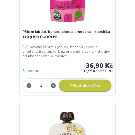
BIO ovocné pyré z hrušek. Jemná chuť bez
přidaného cukru – vhodné od ukončeného 6.
měsíce.
27,90 Kč
Skladem
24,91 Kč
bez DPH
Přidat do košíku