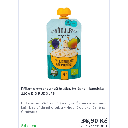
Příkrm jablko, švestka, banán - kapsička 120 g
OVKO
Ovocné pyré z jablek, švestek a banánů. Bez
přidaného cukru, bez lepku – vhodné od
ukončeného 6. měsíce.
24,90 Kč
Skladem
22,23 Kč
bez DPH
Přidat do košíku