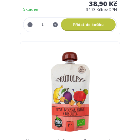
Pyré jablečno-banánové 360g Bio Dennree
Pyré z jablek a banánů. Jemná, přirozeně sladká
chuť bez přidaného cukru – ideální do kaší, dezertů i
jen tak.