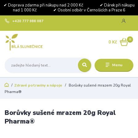
✔ Doprava zdarma při nákupu nad 2 000 Kč ✔ Dárek při nákupu
nad 1 000 Kč ✔ Osobní odběr v Černošicích a Praze 6
+420 777 986 087
0
0 Kč
Menu
Zdravé potraviny a nápoje
Borůvky sušené mrazem 20g Royal
Pharma®
Borůvky sušené mrazem 20g Royal
Pharma®