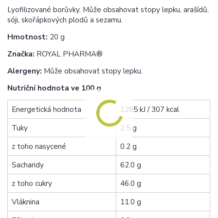
Lyofilizované borůvky. Může obsahovat stopy lepku, arašídů,
sóji, skořápkových plodů a sezamu.
Hmotnost:
20 g
Značka:
ROYAL PHARMA®
Alergeny:
Může obsahovat stopy lepku.
Nutriční hodnota ve 100 g
Energetická hodnota
1285 kJ / 307 kcal
Tuky
2.5 g
z toho nasycené
0.2 g
Sacharidy
62.0 g
z toho cukry
46.0 g
Vláknina
11.0 g