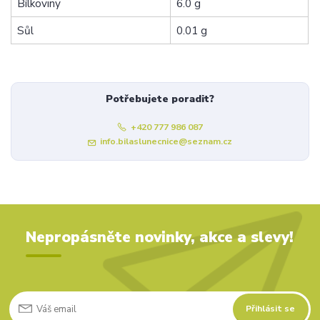
Bílkoviny
6.0 g
Sůl
0.01 g
Potřebujete poradit?
+420 777 986 087
info.bilaslunecnice@seznam.cz
Nepropásněte novinky, akce a slevy!
Přihlásit se