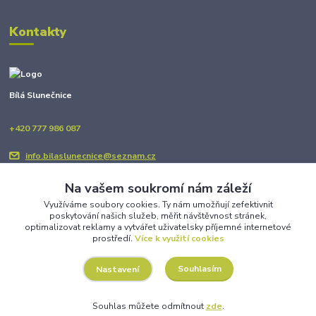
Kontakty
Bílá Slunečnice
+420 777 986 087
info.bilaslunecnice@seznam.cz
Na vašem soukromí nám záleží
Využíváme soubory cookies. Ty nám umožňují zefektivnit
poskytování našich služeb, měřit návštěvnost stránek,
optimalizovat reklamy a vytvářet uživatelsky příjemné internetové
prostředí.
Více k využití cookies
Upravit sběr cookies.
Souhlasím
Nastavení
Copyright © BÍLÁ SLUNEČNICE 2025
Souhlas můžete odmítnout
zde
.
Vytvořeno na
Eshop-rychle.cz