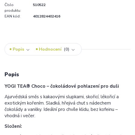
Číslo
510522
produktu:
EAN kód:
4012824402416
Popis
Hodnocení
0
Popis
YOGI TEA® Choco – čokoládové pohlazení pro duši
Ajurvédská směs s kakaovými slupkami, skořicí, lékořicí a
exotickým kořením. Sladká, hřejivá chuť s nádechem
čokolády a vanilky. Ideální pro chvíle klidu, bez kofeinu –
vhodná i večer.
Složení: