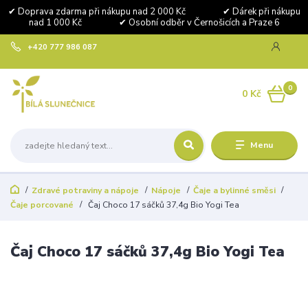
✔ Doprava zdarma při nákupu nad 2 000 Kč ✔ Dárek při nákupu
nad 1 000 Kč ✔ Osobní odběr v Černošicích a Praze 6
+420 777 986 087
0
0 Kč
Menu
Zdravé potraviny a nápoje
Nápoje
Čaje a bylinné směsi
Čaje porcované
Čaj Choco 17 sáčků 37,4g Bio Yogi Tea
Čaj Choco 17 sáčků 37,4g Bio Yogi Tea