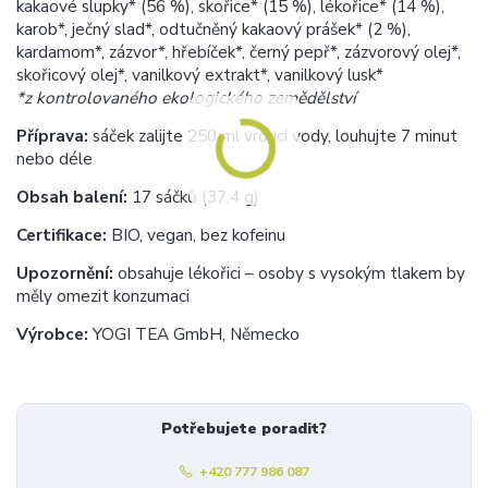
kakaové slupky* (56 %), skořice* (15 %), lékořice* (14 %),
karob*, ječný slad*, odtučněný kakaový prášek* (2 %),
kardamom*, zázvor*, hřebíček*, černý pepř*, zázvorový olej*,
skořicový olej*, vanilkový extrakt*, vanilkový lusk*
*z kontrolovaného ekologického zemědělství
Příprava:
sáček zalijte 250 ml vroucí vody, louhujte 7 minut
nebo déle
Obsah balení:
17 sáčků (37,4 g)
Certifikace:
BIO, vegan, bez kofeinu
Upozornění:
obsahuje lékořici – osoby s vysokým tlakem by
měly omezit konzumaci
Výrobce:
YOGI TEA GmbH, Německo
Potřebujete poradit?
+420 777 986 087