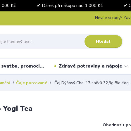
nad 2 000 Kč ✔ Dárek při nákupu nad 1 000 Kč ✔ Osobní 
Nevíte si rady? Zav
Hledat
svatbu, promoci...
Zdravé potraviny a nápoje
směsi
Čaje porcované
Čaj Dýňový Chai 17 sáčků 32,3g Bio Yogi
o Yogi Tea
Ohodnotit pr