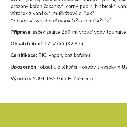
pražený kořen čekanky*, černý pepř*, hřebíček*, va
výtažek z vanilky*, muškátový oříšek*
*z kontrolovaného ekologického zemědělství
Příprava:
sáček zalijte 250 ml vroucí vody, louhujt
Obsah balení:
17 sáčků (32,3 g)
Certifikace:
BIO, vegan, bez kofeinu
Upozornění:
obsahuje lékořici – osoby s vysokým t
Výrobce:
YOGI TEA GmbH, Německo