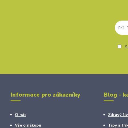
So
Informace pro zákazníky
Blog - k
O nás
Zdravý živ
Vše o nákupu
Tipy a tri