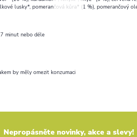
nilkové lusky*, pomerančová kůra* (1 %), pomerančový ole
e 7 minut nebo déle
lakem by měly omezit konzumaci
Nepropásněte novinky, akce a slevy!