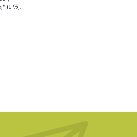
j* (1 %),