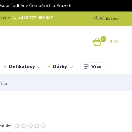
odběr v Černošicích a Praze 6
olejte.
+420 777 986 087
Přihlášení
0
0 Kč
Více
Delikatesy
Dárky
 Tea
odukt