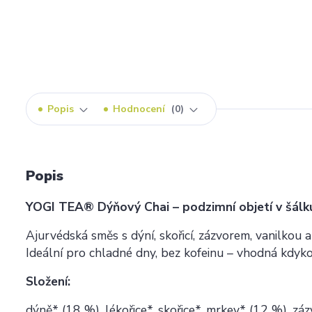
Popis
Hodnocení
0
Popis
YOGI TEA® Dýňový Chai – podzimní objetí v šálk
Ajurvédská směs s dýní, skořicí, zázvorem, vanilkou
Ideální pro chladné dny, bez kofeinu – vhodná kdyk
Složení:
dýně* (18 %), lékořice*, skořice*, mrkev* (12 %), zá