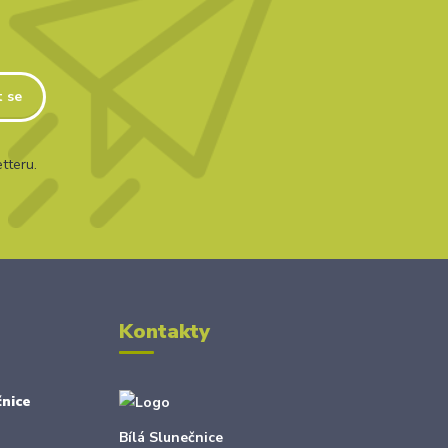
t se
tteru.
Kontakty
nice
Bílá Slunečnice