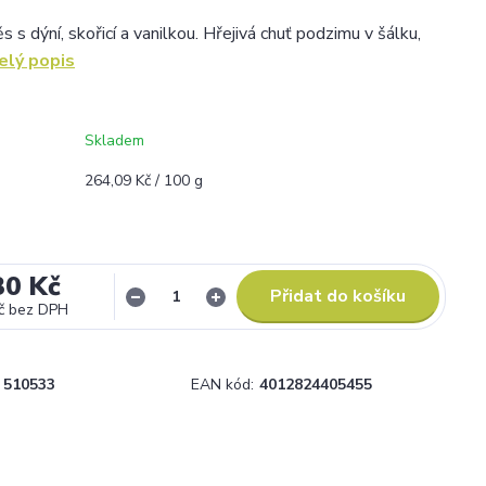
s dýní, skořicí a vanilkou. Hřejivá chuť podzimu v šálku,
elý popis
Skladem
264,09 Kč / 100 g
30 Kč
Přidat do košíku
č
bez DPH
510533
EAN kód:
4012824405455