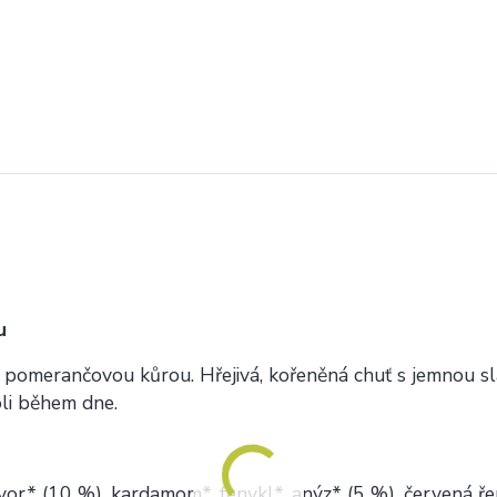
u
 a pomerančovou kůrou. Hřejivá, kořeněná chuť s jemnou sl
oli během dne.
zvor* (10 %), kardamom*, fenykl*, anýz* (5 %), červená ře