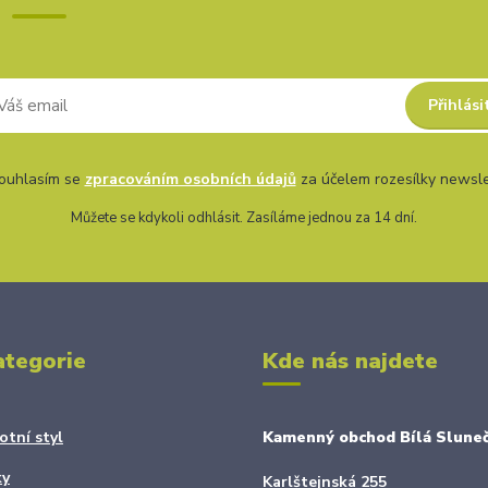
Přihlási
uhlasím se
zpracováním osobních údajů
za účelem rozesílky newsle
Můžete se kdykoli odhlásit. Zasíláme jednou za 14 dní.
ategorie
Kde nás najdete
otní styl
Kamenný obchod Bílá Sluneč
ky
Karlštejnská 255