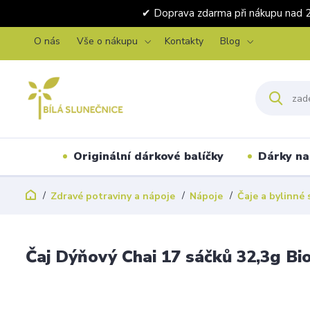
✔ Doprava zdarma při nákupu 
O nás
Vše o nákupu
Kontakty
Blog
Originální dárkové balíčky
Dárky na 
Zdravé potraviny a nápoje
Nápoje
Čaje a bylinné 
Čaj Dýňový Chai 17 sáčků 32,3g Bi