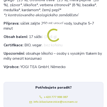
%), zázvor*, lékořice*, verbena citronová* (8 %), bazalka*,
meduňka*, kardamom*, černý pepř*
*z kontrolovaného ekologického zemědělství
Příprava:
sáček zalijte 250 ml vroucí vody, louhujte 5–7
minut
Obsah balení:
17 sáčků (30,6 g)
Certifikace:
BIO, vegan, bez kofeinu
Upozornění:
obsahuje lékořici – osoby s vysokým tlakem by
měly omezit konzumaci
Výrobce:
YOGI TEA GmbH, Německo
Potřebujete poradit?
+420 777 986 087
info.bilaslunecnice@seznam.cz