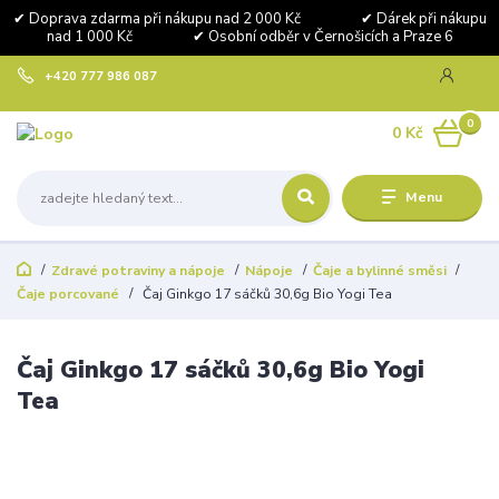
✔ Doprava zdarma při nákupu nad 2 000 Kč ✔ Dárek při nákupu
nad 1 000 Kč ✔ Osobní odběr v Černošicích a Praze 6
+420 777 986 087
0
0 Kč
Menu
Zdravé potraviny a nápoje
Nápoje
Čaje a bylinné směsi
Čaje porcované
Čaj Ginkgo 17 sáčků 30,6g Bio Yogi Tea
Čaj Ginkgo 17 sáčků 30,6g Bio Yogi
Tea