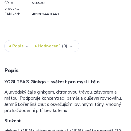
Číslo
510530
produktu:
EAN kód:
4012824401440
Popis
Hodnocení
0
Popis
YOGI TEA® Ginkgo – svěžest pro mysl i tělo
Ajurvédský čaj s ginkgem, citronovou trávou, zázvorem a
mátou. Podporuje koncentraci, paměť a duševní rovnováhu.
Jemně kořeněná chuť s osvěžujícími bylinnými tóny. Vhodný
pro každodenní pití, bez kofeinu.
Složení:
ginkgo* (15 %), citronová tráva* (15 %), máta peprná* (10