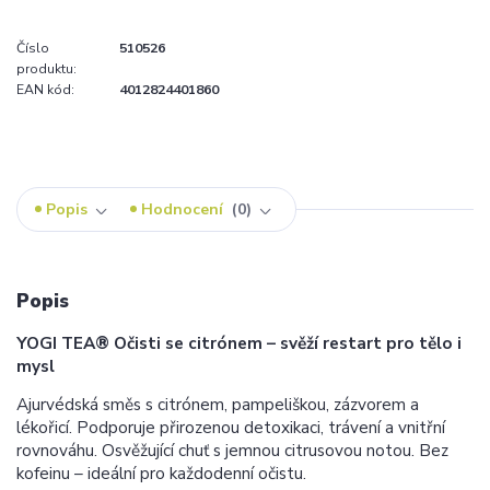
Číslo
510526
produktu:
EAN kód:
4012824401860
Popis
Hodnocení
0
Popis
YOGI TEA® Očisti se citrónem – svěží restart pro tělo i
mysl
Ajurvédská směs s citrónem, pampeliškou, zázvorem a
lékořicí. Podporuje přirozenou detoxikaci, trávení a vnitřní
rovnováhu. Osvěžující chuť s jemnou citrusovou notou. Bez
kofeinu – ideální pro každodenní očistu.