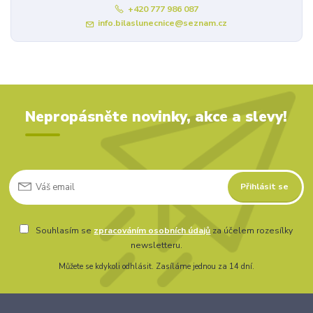
+420 777 986 087
info.bilaslunecnice@seznam.cz
Nepropásněte novinky, akce a slevy!
Přihlásit se
Souhlasím se
zpracováním osobních údajů
za účelem rozesílky
newsletteru.
Můžete se kdykoli odhlásit. Zasíláme jednou za 14 dní.