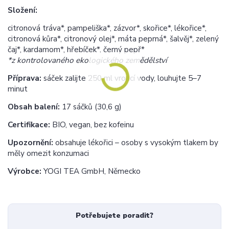
Složení:
citronová tráva*, pampeliška*, zázvor*, skořice*, lékořice*,
citronová kůra*, citronový olej*, máta peprná*, šalvěj*, zelený
čaj*, kardamom*, hřebíček*, černý pepř*
*z kontrolovaného ekologického zemědělství
Příprava:
sáček zalijte 250 ml vroucí vody, louhujte 5–7
minut
Obsah balení:
17 sáčků (30,6 g)
Certifikace:
BIO, vegan, bez kofeinu
Upozornění:
obsahuje lékořici – osoby s vysokým tlakem by
měly omezit konzumaci
Výrobce:
YOGI TEA GmbH, Německo
Potřebujete poradit?