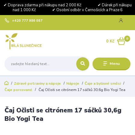
✔ Doprava zdarma při nákupu nad 2 000 Kč ✔ Dárek při nákupu
nad 1 000 Kč ✔ Osobní odběr v Černošicích a Praze 6
+420 777 986 087
0
0 Kč
Menu
Zdravé potraviny a nápoje
Nápoje
Čaje a bylinné směsi
Čaje porcované
Čaj Očisti se citrónem 17 sáčků 30,6g Bio Yogi Tea
Čaj Očisti se citrónem 17 sáčků 30,6g
Bio Yogi Tea