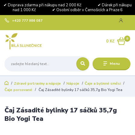
✔ Doprava zdarma při nákupu nad 2 000 Kč ✔ Dárek při nákupu
nad 1 000 Kč ✔ Osobní odběr v Černošicích a Praze 6
+420 777 986 087
0
0 Kč
Menu
Zdravé potraviny a nápoje
Nápoje
Čaje a bylinné směsi
Čaje porcované
Čaj Zásadité bylinky 17 sáčků 35,7g Bio Yogi Tea
Čaj Zásadité bylinky 17 sáčků 35,7g
Bio Yogi Tea