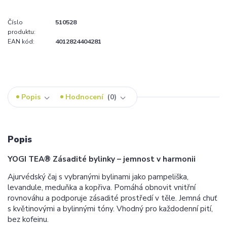
Číslo
510528
produktu:
EAN kód:
4012824404281
Popis
Hodnocení
0
Popis
YOGI TEA® Zásadité bylinky – jemnost v harmonii
Ajurvédský čaj s vybranými bylinami jako pampeliška,
levandule, meduňka a kopřiva. Pomáhá obnovit vnitřní
rovnováhu a podporuje zásadité prostředí v těle. Jemná chuť
s květinovými a bylinnými tóny. Vhodný pro každodenní pití,
bez kofeinu.