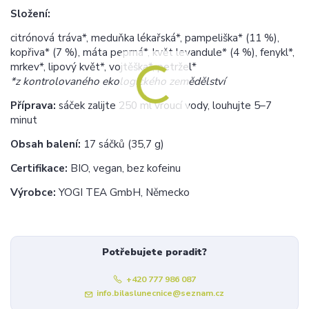
Složení:
citrónová tráva*, meduňka lékařská*, pampeliška* (11 %),
kopřiva* (7 %), máta peprná*, květ levandule* (4 %), fenykl*,
mrkev*, lipový květ*, vojtěška*, petržel*
*z kontrolovaného ekologického zemědělství
Příprava:
sáček zalijte 250 ml vroucí vody, louhujte 5–7
minut
Obsah balení:
17 sáčků (35,7 g)
Certifikace:
BIO, vegan, bez kofeinu
Výrobce:
YOGI TEA GmbH, Německo
Potřebujete poradit?
+420 777 986 087
info.bilaslunecnice@seznam.cz