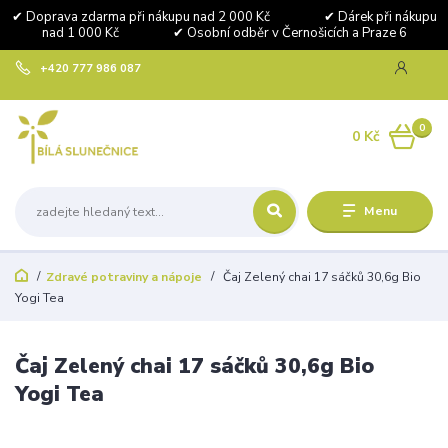
✔ Doprava zdarma při nákupu nad 2 000 Kč ✔ Dárek při nákupu
nad 1 000 Kč ✔ Osobní odběr v Černošicích a Praze 6
+420 777 986 087
0
0 Kč
Menu
Zdravé potraviny a nápoje
Čaj Zelený chai 17 sáčků 30,6g Bio
Yogi Tea
Čaj Zelený chai 17 sáčků 30,6g Bio
Yogi Tea