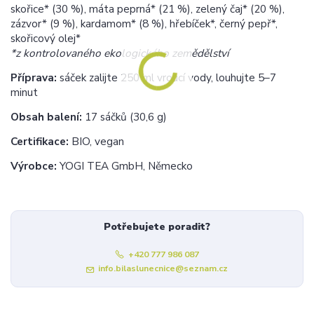
skořice* (30 %), máta peprná* (21 %), zelený čaj* (20 %),
zázvor* (9 %), kardamom* (8 %), hřebíček*, černý pepř*,
skořicový olej*
*z kontrolovaného ekologického zemědělství
Příprava:
sáček zalijte 250 ml vroucí vody, louhujte 5–7
minut
Obsah balení:
17 sáčků (30,6 g)
Certifikace:
BIO, vegan
Výrobce:
YOGI TEA GmbH, Německo
Potřebujete poradit?
+420 777 986 087
info.bilaslunecnice@seznam.cz