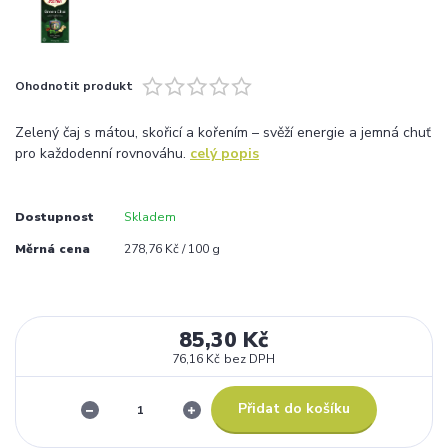
Ohodnotit produkt
Zelený čaj s mátou, skořicí a kořením – svěží energie a jemná chuť
pro každodenní rovnováhu.
celý popis
Dostupnost
Skladem
Měrná cena
278,76 Kč / 100 g
85,30 Kč
76,16 Kč
bez DPH
Přidat do košíku