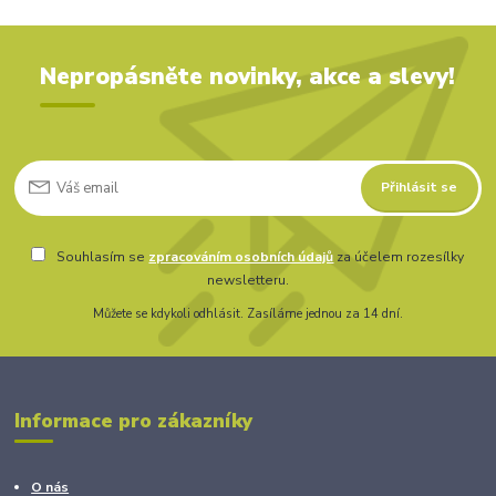
Nepropásněte novinky, akce a slevy!
Přihlásit se
Souhlasím se
zpracováním osobních údajů
za účelem rozesílky
newsletteru.
Můžete se kdykoli odhlásit. Zasíláme jednou za 14 dní.
Informace pro zákazníky
O nás