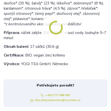
skořice* (30 %), šalvěj* (23 %), lékořice*, dobromysl* (8 %),
kardamom*, citronová tráva* (4,5 %), zázvor*, hřebíček*,
sporýš citronový*, černý pepř*, skořicový olej*, zázvorový
olej*, pískavice*, koriandr*
*z kontrolovaného ekologického zemědělství
Příprava:
sáček zalijte 250–300 ml vroucí vody, louhujte 5–7
minut
Obsah balení:
17 sáčků (30,6 g)
Certifikace:
BIO, vegan, bez kofeinu
Výrobce:
YOGI TEA GmbH, Německo
Potřebujete poradit?
+420 777 986 087
info.bilaslunecnice@seznam.cz