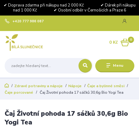
✔ Doprava zdarma při nákupu nad 2 000 Kč ✔ Dárek při nákupu
nad 1 000 Kč ✔ Osobní odběr v Černošicích a Praze 6
+420 777 986 087
0
0 Kč
Menu
Zdravé potraviny a nápoje
Nápoje
Čaje a bylinné směsi
Čaje porcované
Čaj Životní pohoda 17 sáčků 30,6g Bio Yogi Tea
Čaj Životní pohoda 17 sáčků 30,6g Bio
Yogi Tea