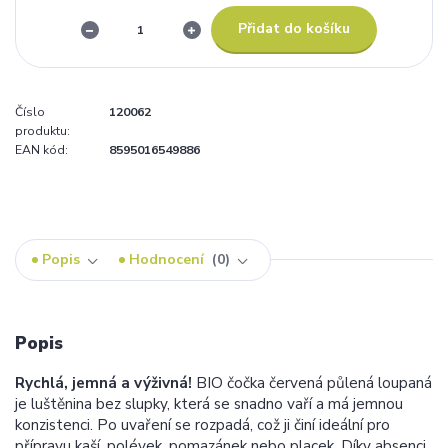
Přidat do košíku
Číslo
120062
produktu:
EAN kód:
8595016549886
Popis
Hodnocení
0
Popis
Rychlá, jemná a výživná!
BIO čočka červená půlená loupaná
je luštěnina bez slupky, která se snadno vaří a má jemnou
konzistenci. Po uvaření se rozpadá, což ji činí ideální pro
přípravu kaší, polévek, pomazánek nebo placek. Díky absenci