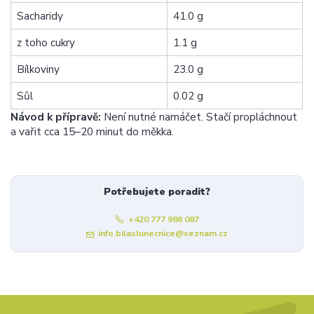
Sacharidy
41.0 g
z toho cukry
1.1 g
Bílkoviny
23.0 g
Sůl
0.02 g
Návod k přípravě:
Není nutné namáčet. Stačí propláchnout
a vařit cca 15–20 minut do měkka.
Potřebujete poradit?
+420 777 986 087
info.bilaslunecnice@seznam.cz