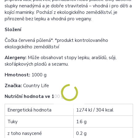
slupky nenadýmá a je dobře stravitelná – vhodná i pro děti a
kojící maminky. Pochází z ekologického zemědělství, je
přirozeně bez lepku a vhodná pro vegany.
Složení
Čočka červená půlená*. *produkt kontrolovaného
ekologického zemědělství
Alergeny:
Může obsahovat stopy lepku, arašídů, sóji,
skořápkových plodů a sezamu.
Hmotnost:
1000 g
Značka:
Country Life
Nutriční hodnota ve 100 g
Energetická hodnota
1274 kJ / 304 kcal
Tuky
1.6 g
z toho nasycené
0.2 g