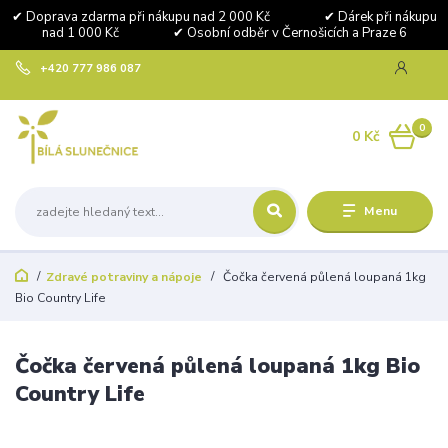
✔ Doprava zdarma při nákupu nad 2 000 Kč ✔ Dárek při nákupu
nad 1 000 Kč ✔ Osobní odběr v Černošicích a Praze 6
+420 777 986 087
0
0 Kč
Menu
Zdravé potraviny a nápoje
Čočka červená půlená loupaná 1kg
Bio Country Life
Čočka červená půlená loupaná 1kg Bio
Country Life