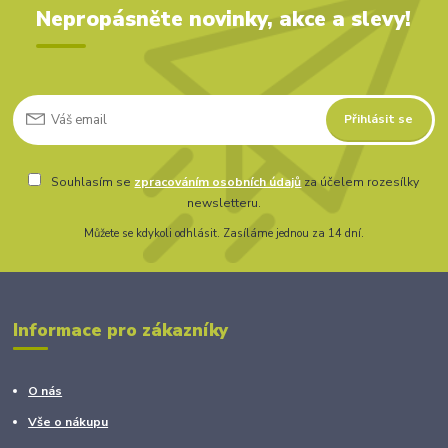
Nepropásněte novinky, akce a slevy!
Přihlásit se
Souhlasím se
zpracováním osobních údajů
za účelem rozesílky
newsletteru.
Můžete se kdykoli odhlásit. Zasíláme jednou za 14 dní.
Informace pro zákazníky
O nás
Vše o nákupu