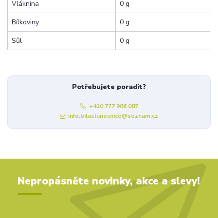
Vláknina
0 g
Bílkoviny
0 g
Sůl
0 g
Potřebujete poradit?
+420 777 986 087
info.bilaslunecnice@seznam.cz
Nepropásněte novinky, akce a slevy!