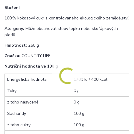
Složení
100 % kokosový cukr z kontrolovaného ekologického zemědělství.
Alergeny:
Může obsahovat stopy lepku nebo skořápkových
plodů.
Hmotnost:
250 g
Značka:
COUNTRY LIFE
Nutriční hodnota ve 100 g
Energetická hodnota
1700 kJ / 400 kcal
Tuky
0 g
z toho nasycené
0 g
Sacharidy
100 g
z toho cukry
100 g