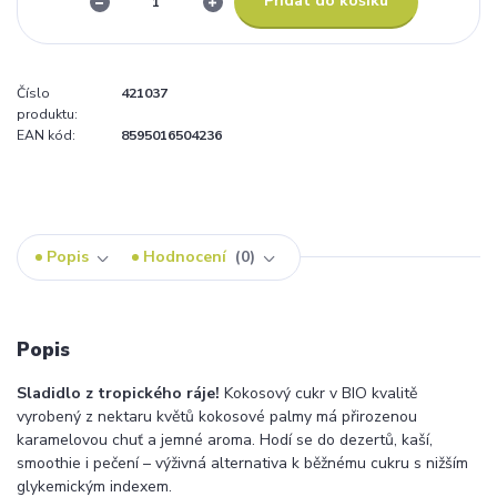
Přidat do košíku
Číslo
421037
produktu:
EAN kód:
8595016504236
Popis
Hodnocení
0
Popis
Sladidlo z tropického ráje!
Kokosový cukr v BIO kvalitě
vyrobený z nektaru květů kokosové palmy má přirozenou
karamelovou chuť a jemné aroma. Hodí se do dezertů, kaší,
smoothie i pečení – výživná alternativa k běžnému cukru s nižším
glykemickým indexem.