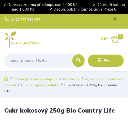
✔ Doprava zdarma při nákupu nad 2 000 Kč ✔ Dárek při nákupu
nad 1 000 Kč ✔ Osobní odběr v Černošicích a Praze 6
+420 777 986 087
0
0 Kč
Menu
Zdravé potraviny a nápoje
Potraviny
Ingredience na vaření a
pečení
Cukr, sirupy a sladidla
Cukr kokosový 250g Bio Country
Life
Cukr kokosový 250g Bio Country Life