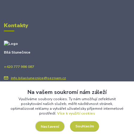
Kontakty
Bílá Slunečnice
+420 777 986 087
info.bilaslunecnice@seznam.cz
Na vašem soukromí nám záleží
Využíváme soubory cookies. Ty nám umožňují zefektivnit
poskytování našich služeb, měřit návštěvnost stránek,
optimalizovat reklamy a vytvářet uživatelsky příjemné internetové
prostředí.
Více k využití cookies
Upravit sběr cookies.
Souhlasím
Nastavení