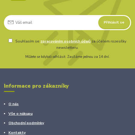
Přihlásit se
Souhlasím se
zpracováním osobních údajů
za účelem rozesílky
newsletteru.
Můžete se kdykoli odhlásit. Zasíláme jednou za 14 dní.
Informace pro zákazníky
O nás
Vše o nákupu
Obchodní podmínky
Kontakty