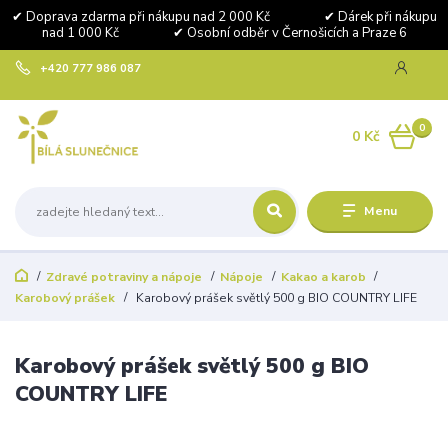
✔ Doprava zdarma při nákupu nad 2 000 Kč ✔ Dárek při nákupu
nad 1 000 Kč ✔ Osobní odběr v Černošicích a Praze 6
+420 777 986 087
0
0 Kč
Menu
Zdravé potraviny a nápoje
Nápoje
Kakao a karob
Karobový prášek
Karobový prášek světlý 500 g BIO COUNTRY LIFE
Karobový prášek světlý 500 g BIO
COUNTRY LIFE