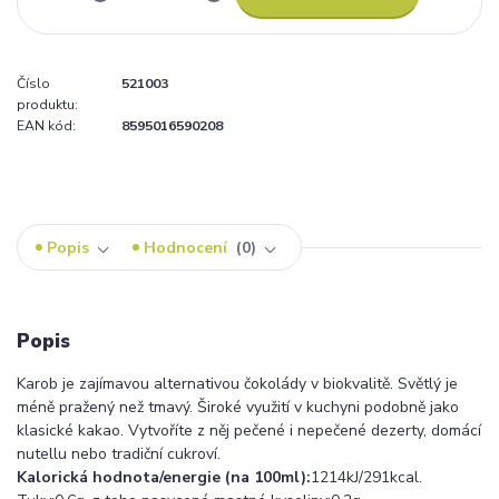
Číslo
521003
produktu:
EAN kód:
8595016590208
Popis
Hodnocení
0
Popis
Karob je zajímavou alternativou čokolády v biokvalitě. Světlý je
méně pražený než tmavý. Široké využití v kuchyni podobně jako
klasické kakao. Vytvoříte z něj pečené i nepečené dezerty, domácí
nutellu nebo tradiční cukroví.
Kalorická hodnota/energie (na 100ml):
1214kJ/291kcal.