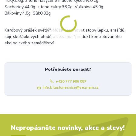
Tuky:0,6g. z toho nasycené mastné kyseliny:0,2g.
Sacharidy:44,0g. z toho cukry:36,0g. Vláknina:45,0g.
Bílkoviny:4,8g. Sůl:0,02g
Karobový prášek světlý*. Může obsahovat stopy lepku, arašídů,
sóji, skořápkových plodů a sezamu. *produkt kontrolovaného
ekologického zemědělství
Potřebujete poradit?
+420 777 986 087
info.bilaslunecnice@seznam.cz
Nepropásněte novinky, akce a slevy!