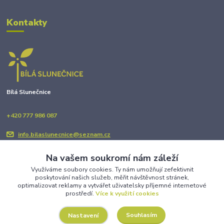
Kontakty
Bílá Slunečnice
+420 777 986 087
info.bilaslunecnice@seznam.cz
Na vašem soukromí nám záleží
Využíváme soubory cookies. Ty nám umožňují zefektivnit
poskytování našich služeb, měřit návštěvnost stránek,
optimalizovat reklamy a vytvářet uživatelsky příjemné internetové
prostředí.
Více k využití cookies
Upravit sběr cookies.
Souhlasím
Nastavení