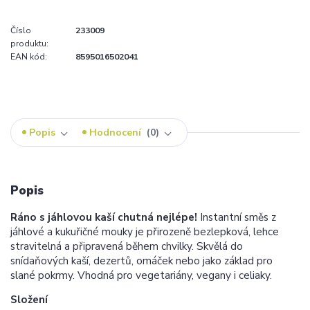
Číslo
233009
produktu:
EAN kód:
8595016502041
Popis
Hodnocení
0
Popis
Ráno s jáhlovou kaší chutná nejlépe!
Instantní směs z
jáhlové a kukuřičné mouky je přirozeně bezlepková, lehce
stravitelná a připravená během chvilky. Skvělá do
snídaňových kaší, dezertů, omáček nebo jako základ pro
slané pokrmy. Vhodná pro vegetariány, vegany i celiaky.
Složení