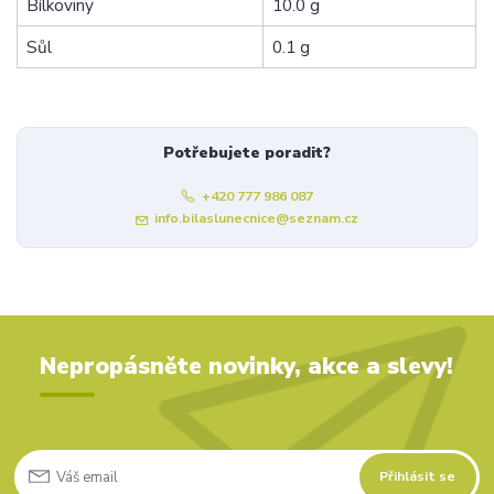
Bílkoviny
10.0 g
Sůl
0.1 g
Potřebujete poradit?
+420 777 986 087
info.bilaslunecnice@seznam.cz
Nepropásněte novinky, akce a slevy!
Přihlásit se