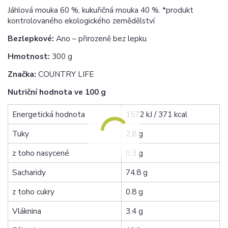
Jáhlová mouka 60 %, kukuřičná mouka 40 %. *produkt
kontrolovaného ekologického zemědělství
Bezlepkové:
Ano – přirozeně bez lepku
Hmotnost:
300 g
Značka:
COUNTRY LIFE
Nutriční hodnota ve 100 g
Energetická hodnota
1572 kJ / 371 kcal
Tuky
2.8 g
z toho nasycené
0.3 g
Sacharidy
74.8 g
z toho cukry
0.8 g
Vláknina
3.4 g