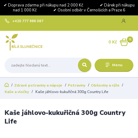
✔ Doprava zdarma při nákupu nad 2 000 Kč ✔ Dárek při nákupu
nad 1 000 Kč ✔ Osobní odběr v Černošicích a Praze 6
+420 777 986 087
0
0 Kč
Menu
Zdravé potraviny a nápoje
Potraviny
Obiloviny a rýže
Kaše a vločky
Kaše jáhlovo-kukuřičná 300g Country Life
Kaše jáhlovo-kukuřičná 300g Country
Life