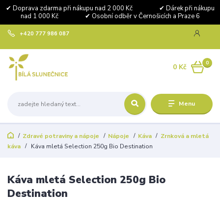
✔ Doprava zdarma při nákupu nad 2 000 Kč ✔ Dárek při nákupu
nad 1 000 Kč ✔ Osobní odběr v Černošicích a Praze 6
+420 777 986 087
0
0 Kč
Menu
Zdravé potraviny a nápoje
Nápoje
Káva
Zrnková a mletá
káva
Káva mletá Selection 250g Bio Destination
Káva mletá Selection 250g Bio
Destination