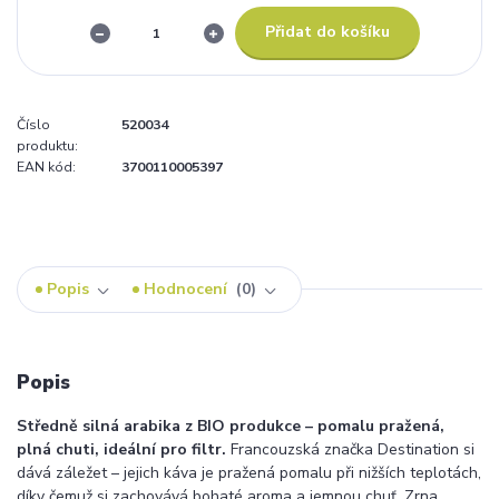
Přidat do košíku
Číslo
520034
produktu:
EAN kód:
3700110005397
Popis
Hodnocení
0
Popis
Středně silná arabika z BIO produkce – pomalu pražená,
plná chuti, ideální pro filtr.
Francouzská značka Destination si
dává záležet – jejich káva je pražená pomalu při nižších teplotách,
díky čemuž si zachovává bohaté aroma a jemnou chuť. Zrna