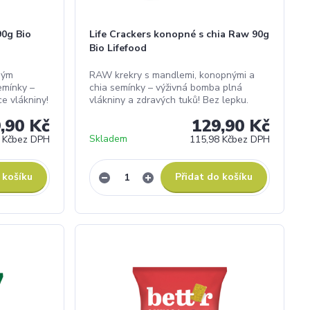
90g Bio
Life Crackers konopné s chia Raw 90g
Bio Lifefood
ným
RAW krekry s mandlemi, konopnými a
emínky –
chia semínky – výživná bomba plná
ce vlákniny!
vlákniny a zdravých tuků! Bez lepku.
,90 Kč
129,90 Kč
Skladem
 Kč
bez DPH
115,98 Kč
bez DPH
 košíku
Přidat do košíku