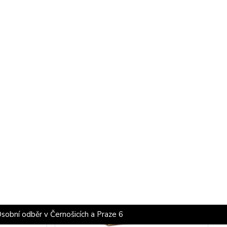
,90 Kč
129,90 Kč
Skladem
 Kč
bez DPH
115,98 Kč
bez DPH
 košíku
Přidat do košíku