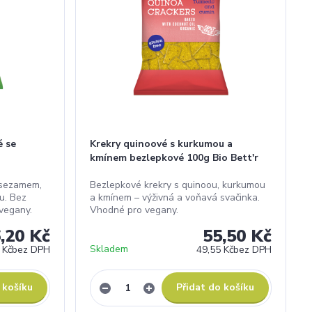
é se
Krekry quinoové s kurkumou a
kmínem bezlepkové 100g Bio Bett'r
 sezamem,
Bezlepkové krekry s quinoou, kurkumou
u. Bez
a kmínem – výživná a voňavá svačinka.
vegany.
Vhodné pro vegany.
,20 Kč
55,50 Kč
Skladem
 Kč
bez DPH
49,55 Kč
bez DPH
 košíku
Přidat do košíku