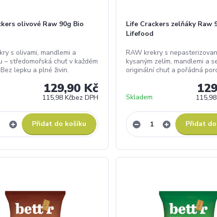
ckers olivové Raw 90g Bio
Life Crackers zelňáky Raw 
Lifefood
ry s olivami, mandlemi a
RAW krekry s nepasterizova
 – středomořská chuť v každém
kysaným zelím, mandlemi a s
 Bez lepku a plné živin.
originální chuť a pořádná por
129,90 Kč
129
Skladem
115,98 Kč
bez DPH
115,98
Přidat do košíku
Přidat do