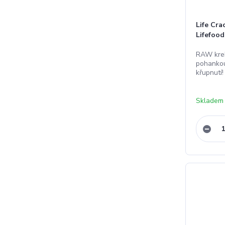
Life Cra
Lifefood
RAW krek
pohankou
křupnutí!
Skladem