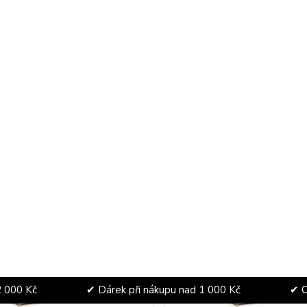
51,90 Kč
51
Skladem
46,34 Kč
bez DPH
46,34
Přidat do košíku
Přidat do