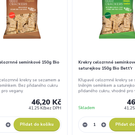
celozrnné semínkové 150g Bio
Krekry celozrnné semínkov
saturejkou 150g Bio Bett'r
celozrnné krekry se sezamem a
Křupavé celozrnné krekry se
emínkem. Bez přidaného cukru
lněným semínkem a saturejko
 pro vegany.
přidaného cukru, vhodné pro 
46,20 Kč
46
Skladem
41,25 Kč
bez DPH
41,25
Přidat do košíku
Přidat do