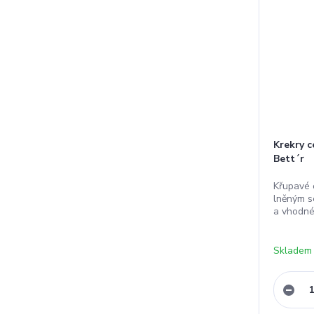
Krekry 
Bett´r
Křupavé 
lněným s
a vhodné
Skladem