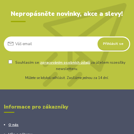
Nepropásněte novinky, akce a slevy!
Přihlásit se
Souhlasím se
zpracováním osobních údajů
za účelem rozesílky
newsletteru.
Můžete se kdykoli odhlásit. Zasíláme jednou za 14 dní.
Informace pro zákazníky
O nás