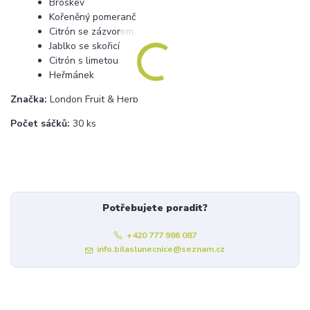
Broskev
Kořeněný pomeranč
Citrón se zázvorem
Jablko se skořicí
Citrón s limetou
Heřmánek
Značka:
London Fruit & Herb
Počet sáčků:
30 ks
Potřebujete poradit?
+420 777 986 087
info.bilaslunecnice@seznam.cz