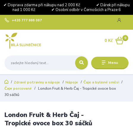
✔ Doprava zdarma při nákupu nad 2 000 Kč ✔ Dárek při nákupu
nad 1 000 Kč ✔ Osobní odběr v Černošicích a Praze 6
+420 777 986 087
0
0 Kč
Menu
Zdravé potraviny a nápoje
Nápoje
Čaje a bylinné směsi
Čaje porcované
London Fruit & Herb Čaj - Tropické ovoce box
30 sáčků
London Fruit & Herb Čaj -
Tropické ovoce box 30 sáčků