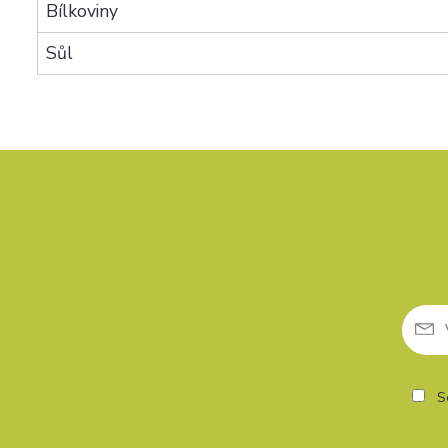
Bílkoviny
Sůl
So