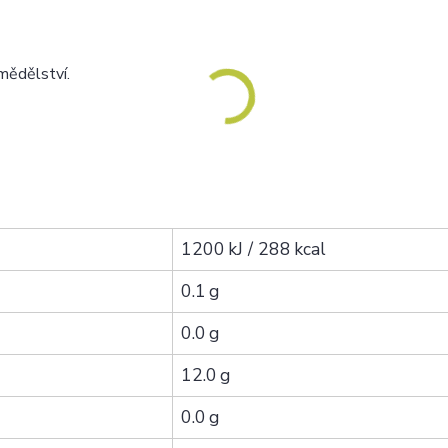
emědělství.
1200 kJ / 288 kcal
0.1 g
0.0 g
12.0 g
0.0 g