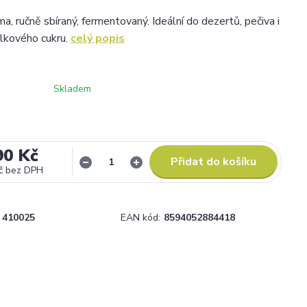
ma, ručně sbíraný, fermentovaný. Ideální do dezertů, pečiva i
lkového cukru.
celý popis
Skladem
90 Kč
Přidat do košíku
č
bez DPH
410025
EAN kód:
8594052884418