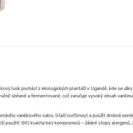
kový lusk pochází z ekologických plantáží v Ugandě, kde se díky
ručně sbírané a fermentované, což zaručuje vysoký obsah vanilinu 
mácího vanilkového cukru. Stačí rozříznout a použít drobná semín
lší použití. BIO kvalita bez kompromisů – žádné stopy alergenů,