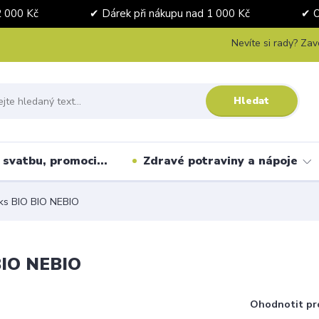
nad 2 000 Kč ✔ Dárek při nákupu nad 1 000 Kč ✔ Osobní 
Nevíte si rady? Zav
Hledat
svatbu, promoci...
Zdravé potraviny a nápoje
ks BIO BIO NEBIO
BIO NEBIO
Ohodnotit pr