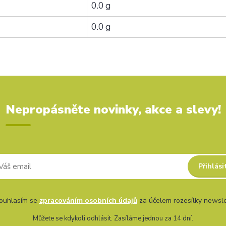
0.0 g
0.0 g
Nepropásněte novinky, akce a slevy!
Přihlási
uhlasím se
zpracováním osobních údajů
za účelem rozesílky newsle
Můžete se kdykoli odhlásit. Zasíláme jednou za 14 dní.