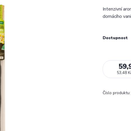
Intenzivní aro
domácího vani
Dostupnost
59,
53,48 K
Číslo produktu: