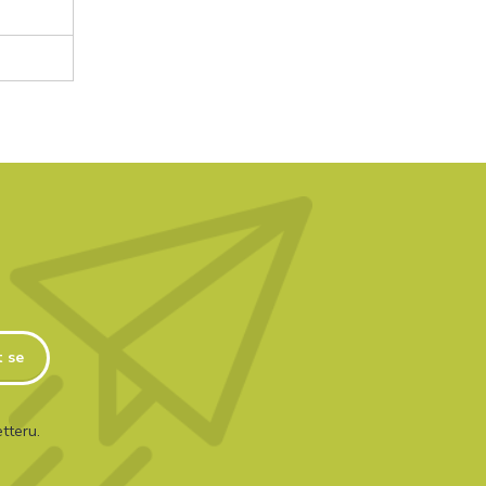
t se
tteru.