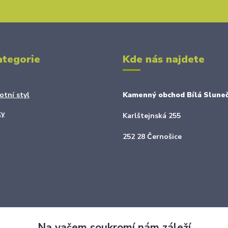
ategorie
Kde nás najdete
otní styl
Kamenný obchod Bílá Sluneč
ky
Karlštejnská 255
252 28 Černošice
Na vašem soukromí nám záleží