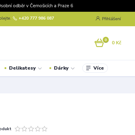
odběr v Černošicích a Praze 6
olejte.
+420 777 986 087
Přihlášení
0
0 Kč
Více
Delikatesy
Dárky
odukt