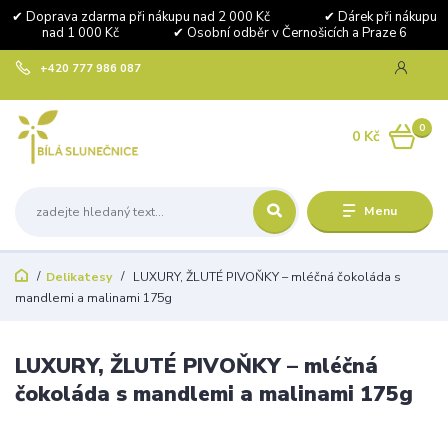
✔ Doprava zdarma při nákupu nad 2 000 Kč ✔ Dárek při nákupu
nad 1 000 Kč ✔ Osobní odběr v Černošicích a Praze 6
+420 777 986 087
0
0 Kč
Menu
Delikatesy
LUXURY, ŽLUTÉ PIVOŇKY – mléčná čokoláda s
mandlemi a malinami 175g
LUXURY, ŽLUTÉ PIVOŇKY – mléčná
čokoláda s mandlemi a malinami 175g