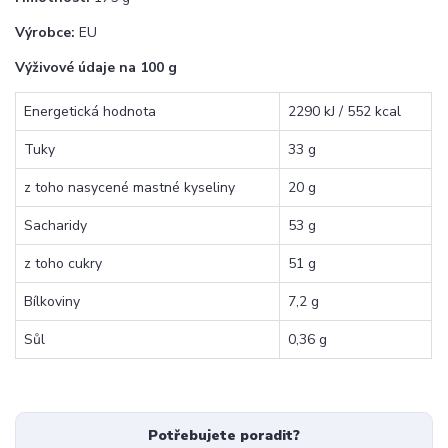
Výrobce:
EU
Výživové údaje na 100 g
Energetická hodnota
2290 kJ / 552 kcal
Tuky
33 g
z toho nasycené mastné kyseliny
20 g
Sacharidy
53 g
z toho cukry
51 g
Bílkoviny
7,2 g
Sůl
0,36 g
Potřebujete poradit?