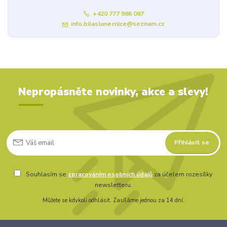
+420 777 986 087
info.bilaslunecnice@seznam.cz
Nepropásněte novinky, akce a slevy!
Přihlásit se
Souhlasím se
zpracováním osobních údajů
za účelem rozesílky
newsletteru.
Můžete se kdykoli odhlásit. Zasíláme jednou za 14 dní.