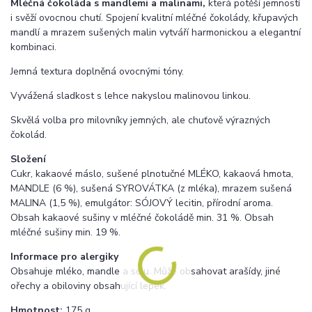
Mléčná čokoláda s mandlemi a malinami,
která potěší jemností
i svěží ovocnou chutí. Spojení kvalitní mléčné čokolády, křupavých
mandlí a mrazem sušených malin vytváří harmonickou a elegantní
kombinaci.
Jemná textura doplněná ovocnými tóny.
Vyvážená sladkost s lehce nakyslou malinovou linkou.
Skvělá volba pro milovníky jemných, ale chuťově výrazných
čokolád.
Složení
Cukr, kakaové máslo, sušené plnotučné MLÉKO, kakaová hmota,
MANDLE (6 %), sušená SYROVÁTKA (z mléka), mrazem sušená
MALINA (1,5 %), emulgátor: SÓJOVÝ lecitin, přírodní aroma.
Obsah kakaové sušiny v mléčné čokoládě min. 31 %. Obsah
mléčné sušiny min. 19 %.
Informace pro alergiky
Obsahuje mléko, mandle a sóju. Může obsahovat arašídy, jiné
ořechy a obiloviny obsahující lepek.
Hmotnost:
175 g