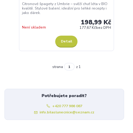
Citronové špagety z Umbrie – svěží chuť léta v BIO
kvalitě. Stylové balení, ideální pro lehké recepty i
jako dárek.
198,99 Kč
Není skladem
177,67 Kč
bez DPH
Detail
strana
z 1
Potřebujete poradit?
+420 777 986 087
info.bilaslunecnice@seznam.cz