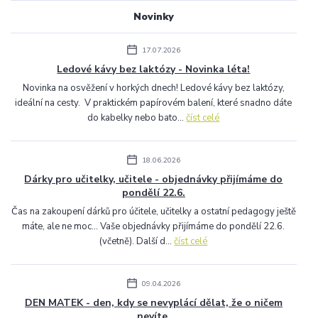
Novinky
17.07.2026
Ledové kávy bez laktózy - Novinka léta!
Novinka na osvěžení v horkých dnech! Ledové kávy bez laktózy,
ideální na cesty. V praktickém papírovém balení, které snadno dáte
do kabelky nebo bato...
číst celé
18.06.2026
Dárky pro učitelky, učitele - objednávky přijímáme do
pondělí 22.6.
Čas na zakoupení dárků pro účitele, učitelky a ostatní pedagogy ještě
máte, ale ne moc... Vaše objednávky přijímáme do pondělí 22.6.
(včetně). Další d...
číst celé
09.04.2026
DEN MATEK - den, kdy se nevyplácí dělat, že o ničem
nevíte.