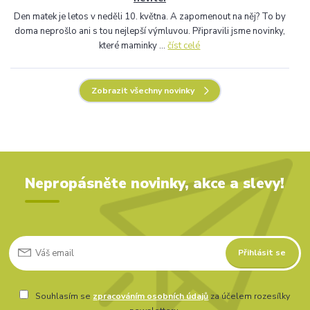
Den matek je letos v neděli 10. května. A zapomenout na něj? To by
doma neprošlo ani s tou nejlepší výmluvou. Připravili jsme novinky,
které maminky ...
číst celé
Zobrazit všechny novinky
Nepropásněte novinky, akce a slevy!
Přihlásit se
Souhlasím se
zpracováním osobních údajů
za účelem rozesílky