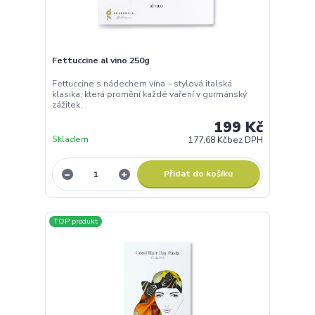
Fettuccine al vino 250g
Fettuccine s nádechem vína – stylová italská
klasika, která promění každé vaření v gurmánský
zážitek.
199 Kč
Skladem
177,68 Kč
bez DPH
Přidat do košíku
TOP produkt