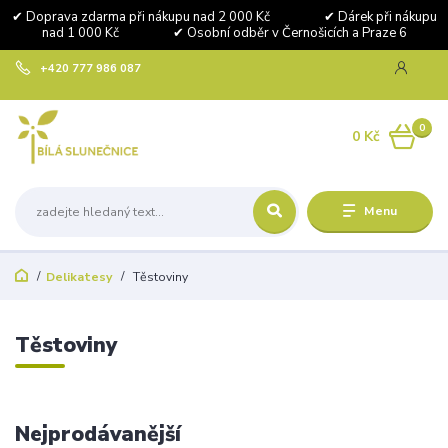
✔ Doprava zdarma při nákupu nad 2 000 Kč ✔ Dárek při nákupu
nad 1 000 Kč ✔ Osobní odběr v Černošicích a Praze 6
+420 777 986 087
0
0 Kč
Menu
Delikatesy
Těstoviny
Těstoviny
Nejprodávanější