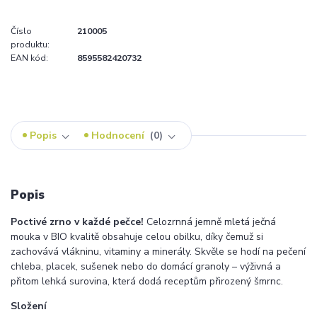
Číslo
210005
produktu:
EAN kód:
8595582420732
Popis
Hodnocení
0
Popis
Poctivé zrno v každé pečce!
Celozrnná jemně mletá ječná
mouka v BIO kvalitě obsahuje celou obilku, díky čemuž si
zachovává vlákninu, vitaminy a minerály. Skvěle se hodí na pečení
chleba, placek, sušenek nebo do domácí granoly – výživná a
přitom lehká surovina, která dodá receptům přirozený šmrnc.
Složení