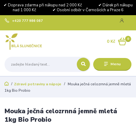
✔ Doprava zdarma při nákupu nad 2 000 Kč ✔ Dárek při nákupu
nad 1 000 Kč ✔ Osobní odběr v Černošicích a Praze 6
+420 777 986 087
0
0 Kč
Menu
Zdravé potraviny a nápoje
Mouka ječná celozrnná jemně mletá
1kg Bio Probio
Mouka ječná celozrnná jemně mletá
1kg Bio Probio