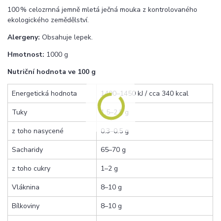
100 % celozrnná jemně mletá ječná mouka z kontrolovaného
ekologického zemědělství.
Alergeny:
Obsahuje lepek.
Hmotnost:
1000 g
Nutriční hodnota ve 100 g
Energetická hodnota
1400–1450 kJ / cca 340 kcal
Tuky
1.5–2.5 g
z toho nasycené
0.3–0.5 g
Sacharidy
65–70 g
z toho cukry
1–2 g
Vláknina
8–10 g
Bílkoviny
8–10 g