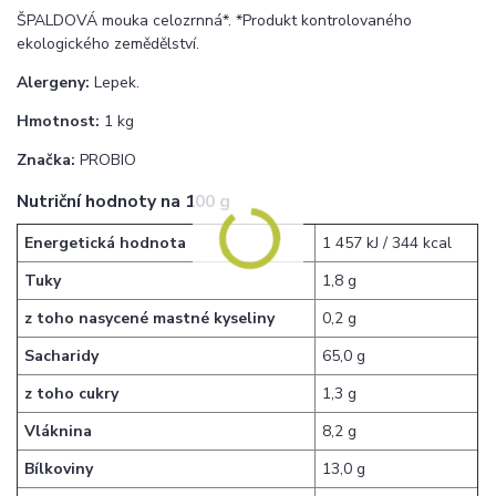
ŠPALDOVÁ mouka celozrnná*. *Produkt kontrolovaného
ekologického zemědělství.
Alergeny:
Lepek.
Hmotnost:
1 kg
Značka:
PROBIO
Nutriční hodnoty na 100 g
Energetická hodnota
1 457 kJ / 344 kcal
Tuky
1,8 g
z toho nasycené mastné kyseliny
0,2 g
Sacharidy
65,0 g
z toho cukry
1,3 g
Vláknina
8,2 g
Bílkoviny
13,0 g