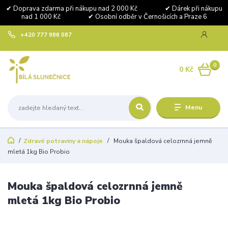
✔ Doprava zdarma při nákupu nad 2 000 Kč ✔ Dárek při nákupu
nad 1 000 Kč ✔ Osobní odběr v Černošicích a Praze 6
+420 777 986 087
0
0 Kč
Menu
Zdravé potraviny a nápoje
Mouka špaldová celozrnná jemně
mletá 1kg Bio Probio
Mouka špaldová celozrnná jemně
mletá 1kg Bio Probio