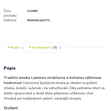
Číslo
210080
produktu:
EAN kód:
8595582420770
Popis
Hodnocení
0
Popis
Tradiční mouka s jemnou strukturou a bohatou výživovou
hodnotou!
Celozrnná špaldová mouka je ideální na pečení
chleba, koláčů, sušenek i na zahušťování. Díky jemnému mletí se
dobře zpracovává a dodá těstu příjemnou oříškovou chuť.
Vhodná pro každodenní vaření i zdravější recepty.
Složení