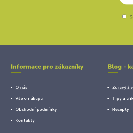
So
Informace pro zákazníky
Blog - k
O nás
Zdravý živ
Vše o nákupu
Tipy a tri
Obchodní podmínky
Recepty
Kontakty