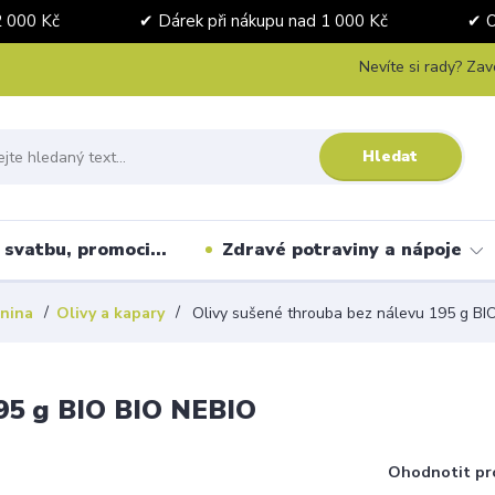
nad 2 000 Kč ✔ Dárek při nákupu nad 1 000 Kč ✔ Osobní 
Nevíte si rady? Zav
Hledat
svatbu, promoci...
Zdravé potraviny a nápoje
enina
Olivy a kapary
Olivy sušené throuba bez nálevu 195 g BI
195 g BIO BIO NEBIO
Ohodnotit pr