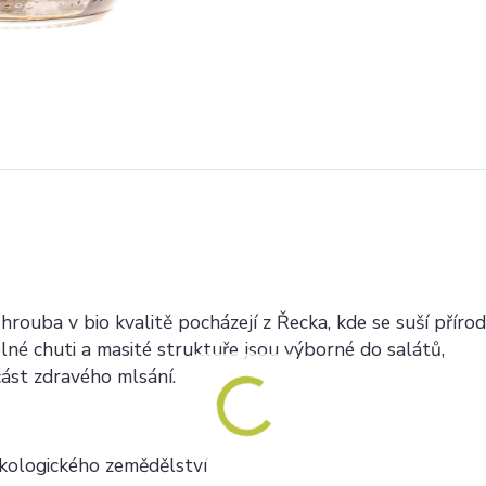
rouba v bio kvalitě pocházejí z Řecka, kde se suší příro
lné chuti a masité struktuře jsou výborné do salátů,
část zdravého mlsání.
kologického zemědělství