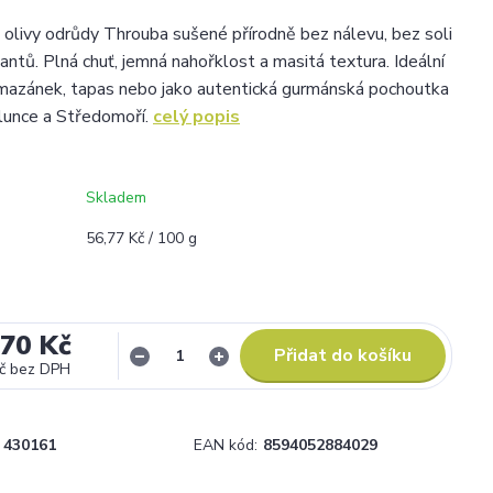
é olivy odrůdy Throuba sušené přírodně bez nálevu, bez soli
antů. Plná chuť, jemná nahořklost a masitá textura. Ideální
mazánek, tapas nebo jako autentická gurmánská pochoutka
lunce a Středomoří.
celý popis
Skladem
56,77 Kč / 100 g
,70 Kč
Přidat do košíku
č
bez DPH
430161
EAN kód:
8594052884029