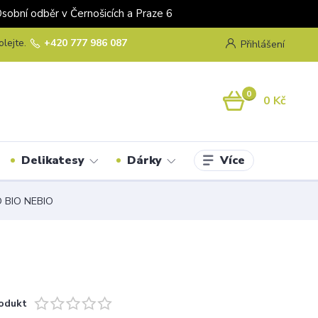
odběr v Černošicích a Praze 6
olejte.
+420 777 986 087
Přihlášení
0
0 Kč
Více
Delikatesy
Dárky
O BIO NEBIO
odukt