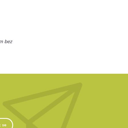
ím bez
t se