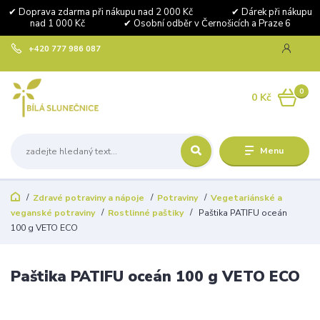
✔ Doprava zdarma při nákupu nad 2 000 Kč ✔ Dárek při nákupu
nad 1 000 Kč ✔ Osobní odběr v Černošicích a Praze 6
+420 777 986 087
0
0 Kč
Menu
Zdravé potraviny a nápoje
Potraviny
Vegetariánské a
veganské potraviny
Rostlinné paštiky
Paštika PATIFU oceán
100 g VETO ECO
Paštika PATIFU oceán 100 g VETO ECO