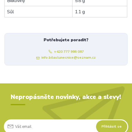
Bílkoviny
5.8 g
Sůl
1.1 g
Potřebujete poradit?
+420 777 986 087
info.bilaslunecnice@seznam.cz
Nepropásněte novinky, akce a slevy!
Přihlásit se