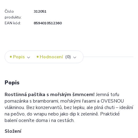
Číslo
312051
produktu:
EAN kód:
8594010512360
Popis
Hodnocení
0
Popis
Rostlinná paštika s mořským šmrncem!
Jemná tofu
pomazánka s bramborami, mořskými řasami a OVESNOU
vlákninou. Bez konzervantů, bez lepku, ale plná chuti – ideální
na pečivo, do wrapu nebo jako dip k zelenině. Praktické
balení oceníte doma i na cestách.
Složení