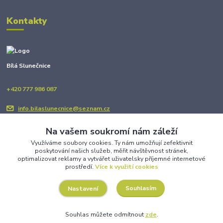
Kontakty
Bílá Slunečnice
+420 777 986 087
info.bilaslunecnice@seznam.cz
Na vašem soukromí nám záleží
Využíváme soubory cookies. Ty nám umožňují zefektivnit
poskytování našich služeb, měřit návštěvnost stránek,
optimalizovat reklamy a vytvářet uživatelsky příjemné internetové
prostředí.
Více k využití cookies
Upravit sběr cookies.
Souhlasím
Nastavení
Copyright © BÍLÁ SLUNEČNICE 2025
Souhlas můžete odmítnout
zde
.
Vytvořeno na
Eshop-rychle.cz