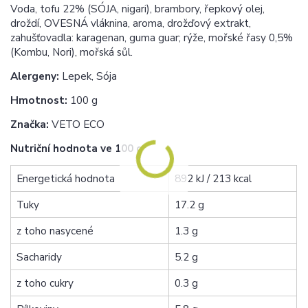
Voda, tofu 22% (SÓJA, nigari), brambory, řepkový olej,
droždí, OVESNÁ vláknina, aroma, drožďový extrakt,
zahušťovadla: karagenan, guma guar; rýže, mořské řasy 0,5%
(Kombu, Nori), mořská sůl.
Alergeny:
Lepek, Sója
Hmotnost:
100 g
Značka:
VETO ECO
Nutriční hodnota ve 100 g
Energetická hodnota
892 kJ / 213 kcal
Tuky
17.2 g
z toho nasycené
1.3 g
Sacharidy
5.2 g
z toho cukry
0.3 g