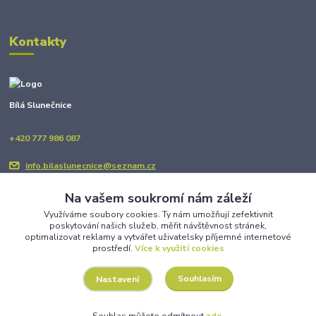
Kontakty
Bílá Slunečnice
+420 777 986 087
info.bilaslunecnice@seznam.cz
Na vašem soukromí nám záleží
Využíváme soubory cookies. Ty nám umožňují zefektivnit
poskytování našich služeb, měřit návštěvnost stránek,
optimalizovat reklamy a vytvářet uživatelsky příjemné internetové
prostředí.
Více k využití cookies
Upravit sběr cookies.
Souhlasím
Nastavení
Copyright © BÍLÁ SLUNEČNICE 2025
Souhlas můžete odmítnout
zde
.