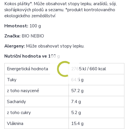
Kokos plátky*. Může obsahovat stopy lepku, arašídů, sóji,
skořápkových plodů a sezamu. *produkt kontrolovaného
ekologického zemědělství
Hmotnost:
100 g
Značka:
BIO NEBIO
Alergeny:
Může obsahovat stopy lepku.
Nutriční hodnota ve 100 g
Energetická hodnota
2765 kJ / 660 kcal
Tuky
64.5 g
z toho nasycené
57.2 g
Sacharidy
7.4 g
z toho cukry
5.2 g
Vláknina
15.4 g