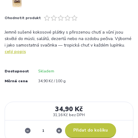
Ohodnotit produkt
Jemně sušené kokosové plátky s přirozenou chutí a vůní jsou
skvělé do müsli, salátů, dezertů nebo na ozdobu pečiva. Výborné
i jako samostatná svačinka — tropická chuť v každém lupínku.
celý popis
Dostupnost
Skladem
Měrná cena
34,90 Kč / 100 g
34,90 Kč
31,16 Kč
bez DPH
Přidat do košíku