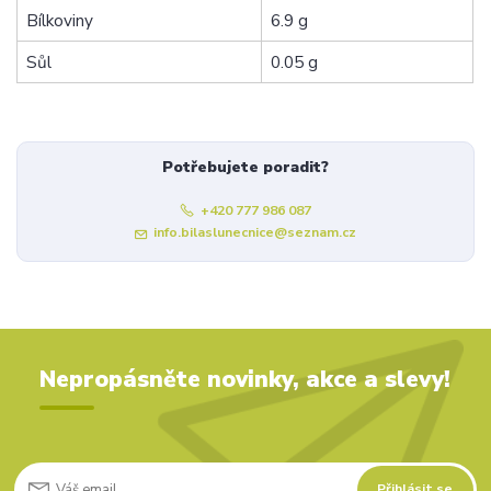
Bílkoviny
6.9 g
Sůl
0.05 g
Potřebujete poradit?
+420 777 986 087
info.bilaslunecnice@seznam.cz
Nepropásněte novinky, akce a slevy!
Přihlásit se