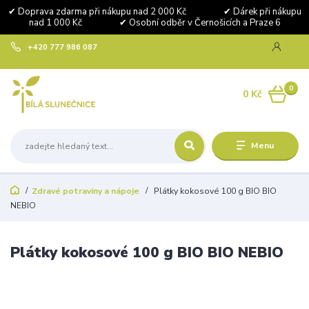
✔ Doprava zdarma při nákupu nad 2 000 Kč ✔ Dárek při nákupu
nad 1 000 Kč ✔ Osobní odběr v Černošicích a Praze 6
+420 777 986 087
0
0 Kč
Menu
Zdravé potraviny a nápoje
Plátky kokosové 100 g BIO BIO
NEBIO
Plátky kokosové 100 g BIO BIO NEBIO