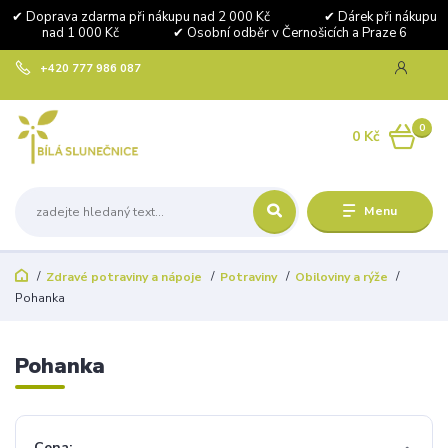
✔ Doprava zdarma při nákupu nad 2 000 Kč ✔ Dárek při nákupu
nad 1 000 Kč ✔ Osobní odběr v Černošicích a Praze 6
+420 777 986 087
0
0 Kč
Menu
Zdravé potraviny a nápoje
Potraviny
Obiloviny a rýže
Pohanka
Pohanka
Cena: