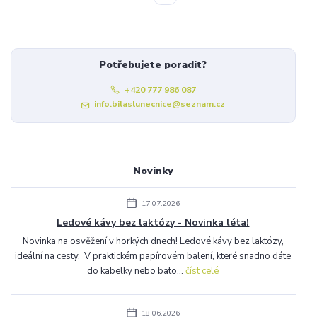
Potřebujete poradit?
+420 777 986 087
info.bilaslunecnice@seznam.cz
Novinky
17.07.2026
Ledové kávy bez laktózy - Novinka léta!
Novinka na osvěžení v horkých dnech! Ledové kávy bez laktózy,
ideální na cesty. V praktickém papírovém balení, které snadno dáte
do kabelky nebo bato...
číst celé
18.06.2026