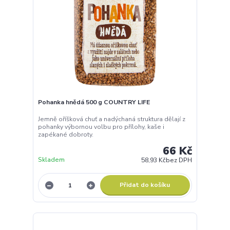
Pohanka hnědá 500 g COUNTRY LIFE
Jemně oříšková chuť a nadýchaná struktura dělají z
pohanky výbornou volbu pro přílohy, kaše i
zapékané dobroty.
66 Kč
Skladem
58,93 Kč
bez DPH
Přidat do košíku