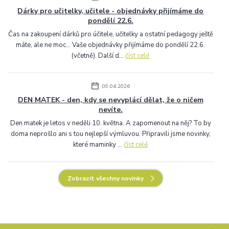
Dárky pro učitelky, učitele - objednávky přijímáme do
pondělí 22.6.
Čas na zakoupení dárků pro účitele, učitelky a ostatní pedagogy ještě
máte, ale ne moc... Vaše objednávky přijímáme do pondělí 22.6.
(včetně). Další d...
číst celé
09.04.2026
DEN MATEK - den, kdy se nevyplácí dělat, že o ničem
nevíte.
Den matek je letos v neděli 10. května. A zapomenout na něj? To by
doma neprošlo ani s tou nejlepší výmluvou. Připravili jsme novinky,
které maminky ...
číst celé
Zobrazit všechny novinky