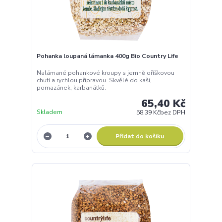
Pohanka loupaná lámanka 400g Bio Country Life
Nalámané pohankové kroupy s jemně oříškovou
chutí a rychlou přípravou. Skvělé do kaší,
pomazánek, karbanátků.
65,40 Kč
Skladem
58,39 Kč
bez DPH
Přidat do košíku