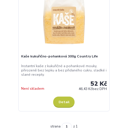
Kaše kukuřično-pohanková 300g Country Life
Instantní kaše z kukuřičné a pohankové mouky,
přirozeně bez lepku a bez přidaného cukru, sladké i
slané recepty.
52 Kč
Není skladem
46,43 Kč
bez DPH
Detail
strana
z 1