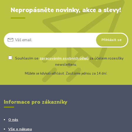
Nepropásněte novinky, akce a slevy!
Přihlásit se
Souhlasím se
zpracováním osobních údajů
za účelem rozesílky
newsletteru.
Můžete se kdykoli odhlásit. Zasíláme jednou za 14 dní.
Informace pro zákazníky
O nás
Vše o nákupu