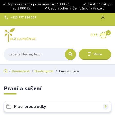
✔ Doprava zdarma při nákupu nad 2 000 Kč ✔ Dárek při nákupu
nad 1 000 Kč ✔ Osobní odběr v Černošicích a Praze 6
+420 777 986 087
0
0 Kč
Menu
Domácnost
Ekodrogerie
Praní a sušení
Praní a sušení
Prací prostředky