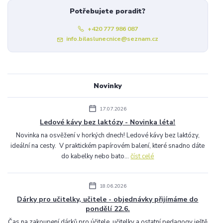
Potřebujete poradit?
+420 777 986 087
info.bilaslunecnice@seznam.cz
Novinky
17.07.2026
Ledové kávy bez laktózy - Novinka léta!
Novinka na osvěžení v horkých dnech! Ledové kávy bez laktózy,
ideální na cesty. V praktickém papírovém balení, které snadno dáte
do kabelky nebo bato...
číst celé
18.06.2026
Dárky pro učitelky, učitele - objednávky přijímáme do
pondělí 22.6.
Čas na zakoupení dárků pro účitele, učitelky a ostatní pedagogy ještě