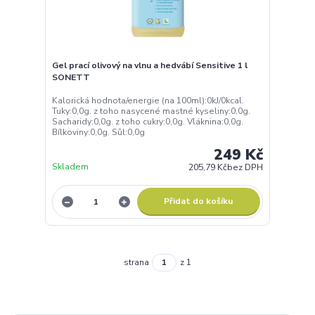
Gel prací olivový na vlnu a hedvábí Sensitive 1 l
SONETT
Kalorická hodnota/energie (na 100ml):0kJ/0kcal.
Tuky:0,0g. z toho nasycené mastné kyseliny:0,0g.
Sacharidy:0,0g. z toho cukry:0,0g. Vláknina:0,0g.
Bílkoviny:0,0g. Sůl:0,0g
249 Kč
Skladem
205,79 Kč
bez DPH
Přidat do košíku
strana
z 1