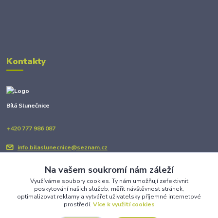
Kontakty
Bílá Slunečnice
+420 777 986 087
info.bilaslunecnice@seznam.cz
Na vašem soukromí nám záleží
Využíváme soubory cookies. Ty nám umožňují zefektivnit
poskytování našich služeb, měřit návštěvnost stránek,
optimalizovat reklamy a vytvářet uživatelsky příjemné internetové
prostředí.
Více k využití cookies
Upravit sběr cookies.