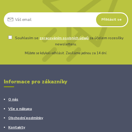
Přihlásit se
Souhlasím se
zpracováním osobních údajů
za účelem rozesílky
newsletteru.
Můžete se kdykoli odhlásit. Zasíláme jednou za 14 dní.
Informace pro zákazníky
O nás
Vše o nákupu
Obchodní podmínky
Kontakty