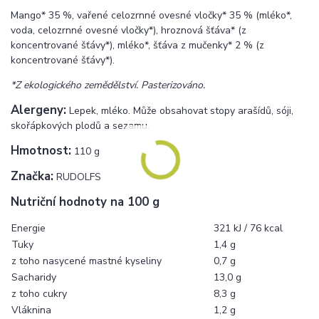
Mango* 35 %, vařené celozrnné ovesné vločky* 35 % (mléko*,
voda, celozrnné ovesné vločky*), hroznová šťáva* (z
koncentrované šťávy*), mléko*, šťáva z mučenky* 2 % (z
koncentrované šťávy*).
*Z ekologického zemědělství. Pasterizováno.
Alergeny:
Lepek, mléko. Může obsahovat stopy arašídů, sóji,
skořápkových plodů a sezamu.
Hmotnost:
110 g
Značka:
RUDOLFS
Nutriční hodnoty na 100 g
Energie
321 kJ / 76 kcal
Tuky
1,4 g
z toho nasycené mastné kyseliny
0,7 g
Sacharidy
13,0 g
z toho cukry
8,3 g
Vláknina
1,2 g