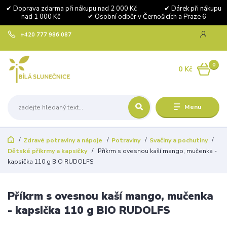
✔ Doprava zdarma při nákupu nad 2 000 Kč ✔ Dárek při nákupu
nad 1 000 Kč ✔ Osobní odběr v Černošicích a Praze 6
+420 777 986 087
0
0 Kč
Menu
Zdravé potraviny a nápoje
Potraviny
Svačiny a pochutiny
Dětské příkrmy a kapsičky
Příkrm s ovesnou kaší mango, mučenka -
kapsička 110 g BIO RUDOLFS
Příkrm s ovesnou kaší mango, mučenka
- kapsička 110 g BIO RUDOLFS