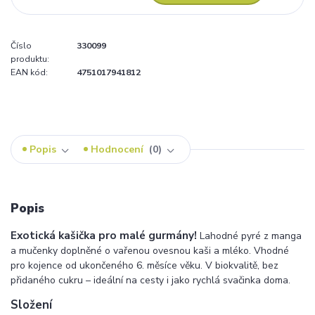
Číslo
330099
produktu:
EAN kód:
4751017941812
Popis
Hodnocení
0
Popis
Exotická kašička pro malé gurmány!
Lahodné pyré z manga
a mučenky doplněné o vařenou ovesnou kaši a mléko. Vhodné
pro kojence od ukončeného 6. měsíce věku. V biokvalitě, bez
přidaného cukru – ideální na cesty i jako rychlá svačinka doma.
Složení