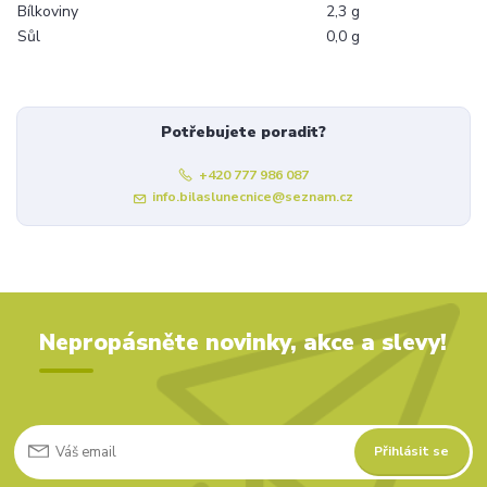
Bílkoviny
2,3 g
Sůl
0,0 g
Potřebujete poradit?
+420 777 986 087
info.bilaslunecnice@seznam.cz
Nepropásněte novinky, akce a slevy!
Přihlásit se