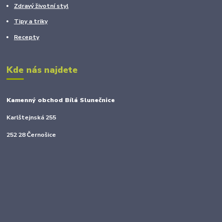
Zdravý životní styl
Tipy a triky
Recepty
Kde nás najdete
Kamenný obchod Bílá Slunečnice
Karlštejnská 255
252 28 Černošice