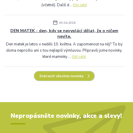
(včetně). Další d...
číst celé
09.04.2026
DEN MATEK - den, kdy se nevyplácí dělat, že o ničem
nevíte.
Den matek je letos v neděli 10. května. A zapomenout na něj? To by
doma neprošlo ani s tou nejlepší výmluvou. Připravili jsme novinky,
které maminky ...
číst celé
Zobrazit všechny novinky
Nepropásněte novinky, akce a slevy!