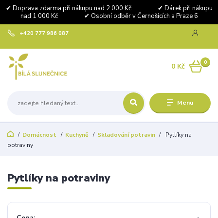
✔ Doprava zdarma při nákupu nad 2 000 Kč ✔ Dárek při nákupu
nad 1 000 Kč ✔ Osobní odběr v Černošicích a Praze 6
+420 777 986 087
0
0 Kč
Menu
Domácnost
Kuchyně
Skladování potravin
Pytlíky na
potraviny
Pytlíky na potraviny
Cena: