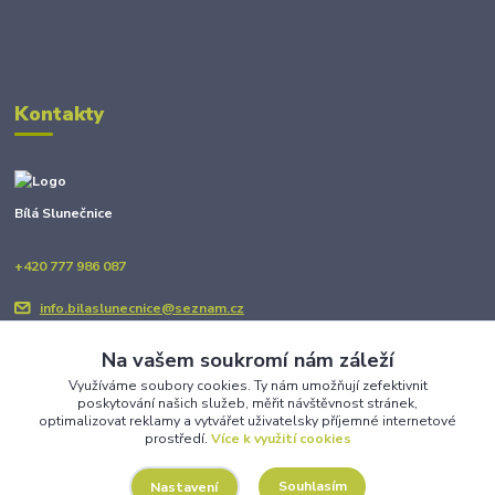
Kontakty
Bílá Slunečnice
+420 777 986 087
info.bilaslunecnice@seznam.cz
Na vašem soukromí nám záleží
Využíváme soubory cookies. Ty nám umožňují zefektivnit
poskytování našich služeb, měřit návštěvnost stránek,
optimalizovat reklamy a vytvářet uživatelsky příjemné internetové
prostředí.
Více k využití cookies
Upravit sběr cookies.
Souhlasím
Nastavení