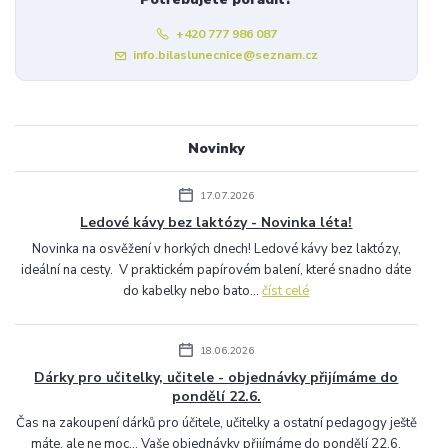
+420 777 986 087
info.bilaslunecnice@seznam.cz
Novinky
17.07.2026
Ledové kávy bez laktózy - Novinka léta!
Novinka na osvěžení v horkých dnech! Ledové kávy bez laktózy,
ideální na cesty. V praktickém papírovém balení, které snadno dáte
do kabelky nebo bato...
číst celé
18.06.2026
Dárky pro učitelky, učitele - objednávky přijímáme do
pondělí 22.6.
Čas na zakoupení dárků pro účitele, učitelky a ostatní pedagogy ještě
máte, ale ne moc... Vaše objednávky přijímáme do pondělí 22.6.