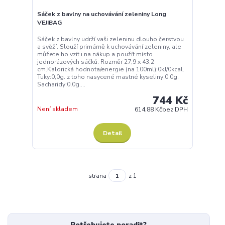
Sáček z bavlny na uchovávání zeleniny Long
VEJIBAG
Sáček z bavlny udrží vaši zeleninu dlouho čerstvou
a svěží. Slouží primárně k uchovávání zeleniny, ale
můžete ho vzít i na nákup a použít místo
jednorázových sáčků. Rozměr 27,9 x 43,2
cm.Kalorická hodnota/energie (na 100ml):0kJ/0kcal.
Tuky:0,0g. z toho nasycené mastné kyseliny:0,0g.
Sacharidy:0,0g....
744 Kč
Není skladem
614,88 Kč
bez DPH
Detail
strana
z 1
Potřebujete poradit?