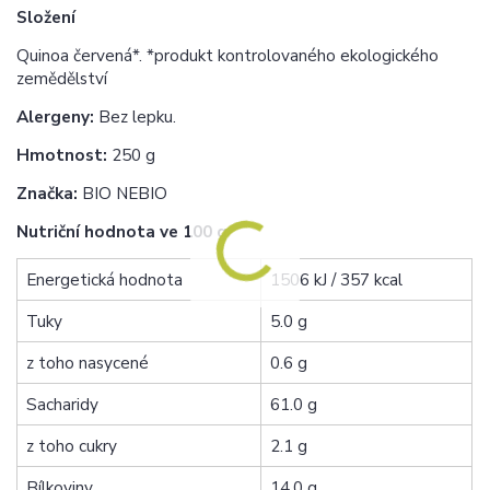
Složení
Quinoa červená*. *produkt kontrolovaného ekologického
zemědělství
Alergeny:
Bez lepku.
Hmotnost:
250 g
Značka:
BIO NEBIO
Nutriční hodnota ve 100 g
Energetická hodnota
1506 kJ / 357 kcal
Tuky
5.0 g
z toho nasycené
0.6 g
Sacharidy
61.0 g
z toho cukry
2.1 g
Bílkoviny
14.0 g