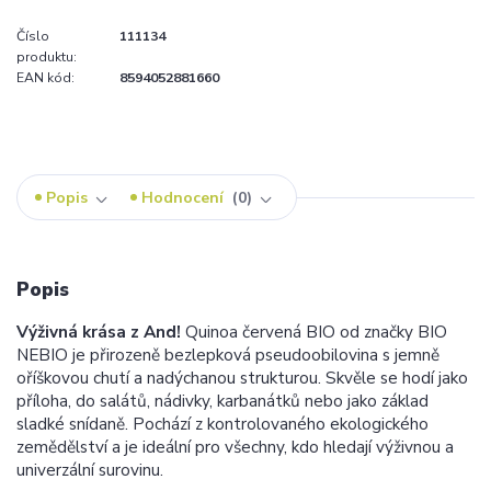
Číslo
111134
produktu:
EAN kód:
8594052881660
Popis
Hodnocení
0
Popis
Výživná krása z And!
Quinoa červená BIO od značky BIO
NEBIO je přirozeně bezlepková pseudoobilovina s jemně
oříškovou chutí a nadýchanou strukturou. Skvěle se hodí jako
příloha, do salátů, nádivky, karbanátků nebo jako základ
sladké snídaně. Pochází z kontrolovaného ekologického
zemědělství a je ideální pro všechny, kdo hledají výživnou a
univerzální surovinu.