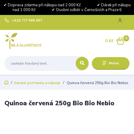
✔ Doprava zdarma při nákupu nad 2 000 Kč ✔ Dárek při nákupu
nad 1 000 Kč ✔ Osobní odběr v Černošicích a Praze 6
+420 777 986 087
0
0 Kč
Menu
Zdravé potraviny a nápoje
Quinoa červená 250g Bio Bio Nebio
Quinoa červená 250g Bio Bio Nebio