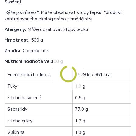
Složení
Rýže jasmínová*. Může obsahovat stopy lepku. *produkt
kontrolovaného ekologického zemědělství
Alergeny:
Může obsahovat stopy lepku.
Hmotnost:
500 g
Značka:
Country Life
Nutriční hodnota ve 100 g
Energetická hodnota
1529 kJ / 361 kcal
Tuky
1.9 g
z toho nasycené
0.5 g
Sacharidy
77.0 g
z toho cukry
1.2 g
Vláknina
1.9 g