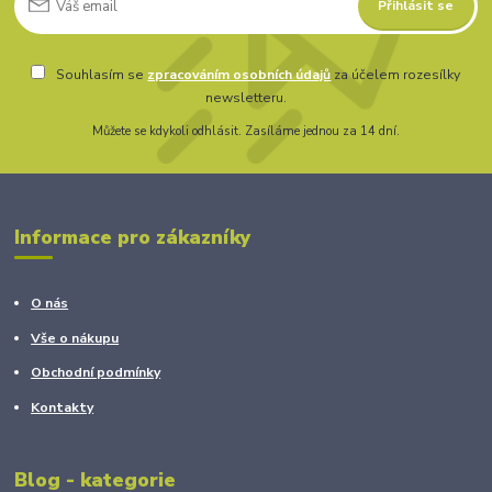
Přihlásit se
Souhlasím se
zpracováním osobních údajů
za účelem rozesílky
newsletteru.
Můžete se kdykoli odhlásit. Zasíláme jednou za 14 dní.
Informace pro zákazníky
O nás
Vše o nákupu
Obchodní podmínky
Kontakty
Blog - kategorie