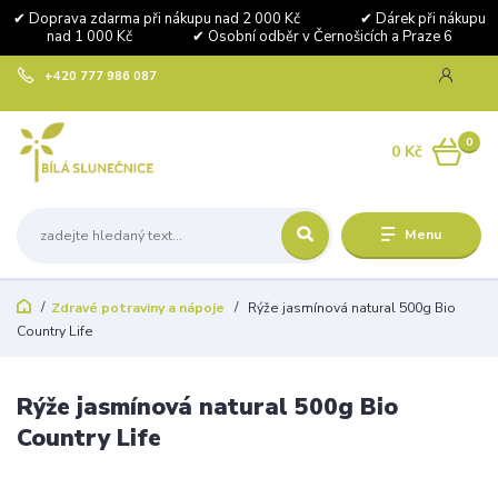
✔ Doprava zdarma při nákupu nad 2 000 Kč ✔ Dárek při nákupu
nad 1 000 Kč ✔ Osobní odběr v Černošicích a Praze 6
+420 777 986 087
0
0 Kč
Menu
Zdravé potraviny a nápoje
Rýže jasmínová natural 500g Bio
Country Life
Rýže jasmínová natural 500g Bio
Country Life