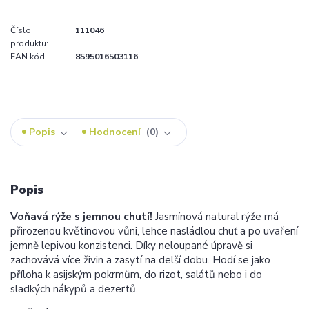
Číslo
111046
produktu:
EAN kód:
8595016503116
Popis
Hodnocení
0
Popis
Voňavá rýže s jemnou chutí!
Jasmínová natural rýže má
přirozenou květinovou vůni, lehce nasládlou chuť a po uvaření
jemně lepivou konzistenci. Díky neloupané úpravě si
zachovává více živin a zasytí na delší dobu. Hodí se jako
příloha k asijským pokrmům, do rizot, salátů nebo i do
sladkých nákypů a dezertů.