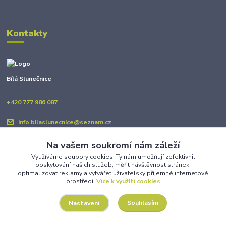
Kontakty
Bílá Slunečnice
+420 777 986 087
info.bilaslunecnice@seznam.cz
Na vašem soukromí nám záleží
Využíváme soubory cookies. Ty nám umožňují zefektivnit
poskytování našich služeb, měřit návštěvnost stránek,
optimalizovat reklamy a vytvářet uživatelsky příjemné internetové
prostředí.
Více k využití cookies
Upravit sběr cookies.
Souhlasím
Nastavení
Copyright © BÍLÁ SLUNEČNICE 2025