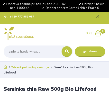
✔ Doprava zdarma při nákupu nad 2 000 Kč ✔ Dárek při nákupu
nad 1 000 Kč ✔ Osobní odběr v Černošicích a Praze 6
+420 777 986 087
0
0 Kč
Menu
Zdravé potraviny a nápoje
Semínka chia Raw 500g Bio
Lifefood
Semínka chia Raw 500g Bio Lifefood