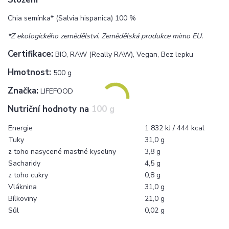
Chia semínka* (Salvia hispanica) 100 %
*Z ekologického zemědělství. Zemědělská produkce mimo EU.
Certifikace:
BIO, RAW (Really RAW), Vegan, Bez lepku
Hmotnost:
500 g
Značka:
LIFEFOOD
Nutriční hodnoty na 100 g
Energie
1 832 kJ / 444 kcal
Tuky
31,0 g
z toho nasycené mastné kyseliny
3,8 g
Sacharidy
4,5 g
z toho cukry
0,8 g
Vláknina
31,0 g
Bílkoviny
21,0 g
Sůl
0,02 g