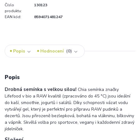
Číslo
130123
produktu:
EAN kód:
8594071481247
Popis
Hodnocení
0
Popis
Drobná semínka s velkou silou!
Chia semínka značky
Lifefood v bio a RAW kvalitě (zpracováno do 45 °C) jsou ideální
do kaší, smoothie, jogurtů i salátů. Díky schopnosti vázat vodu
vytvářejí gel, který je perfektní pro přípravu RAW pudinků a
dezertů. Jsou přirozeně bezlepková, bohatá na vlákninu, bílkoviny
a vápník. Skvělá volba pro sportovce, vegany i každodenní zdravý
jídelníček.
Složení