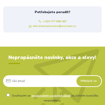
Potřebujete poradit?
+420 777 986 087
info.bilaslunecnice@seznam.cz
Nepropásněte novinky, akce a slevy!
Přihlásit se
Souhlasím se
zpracováním osobních údajů
za účelem rozesílky
newsletteru.