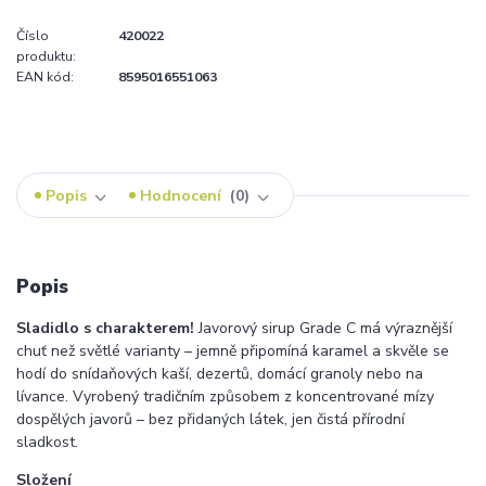
Číslo
420022
produktu:
EAN kód:
8595016551063
Popis
Hodnocení
0
Popis
Sladidlo s charakterem!
Javorový sirup Grade C má výraznější
chuť než světlé varianty – jemně připomíná karamel a skvěle se
hodí do snídaňových kaší, dezertů, domácí granoly nebo na
lívance. Vyrobený tradičním způsobem z koncentrované mízy
dospělých javorů – bez přidaných látek, jen čistá přírodní
sladkost.
Složení