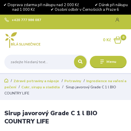
✔ Doprava zdarma při nákupu nad 2 000 Kč ✔ Dárek při nákupu
nad 1 000 Kč ✔ Osobní odběr v Černošicích a Praze 6
+420 777 986 087
0
0 Kč
Menu
Zdravé potraviny a nápoje
Potraviny
Ingredience na vaření a
pečení
Cukr, sirupy a sladidla
Sirup javorový Grade C 1 l BIO
COUNTRY LIFE
Sirup javorový Grade C 1 l BIO
COUNTRY LIFE