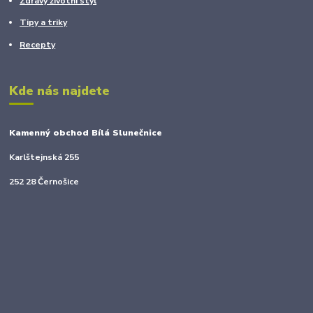
Zdravý životní styl
Tipy a triky
Recepty
Kde nás najdete
Kamenný obchod Bílá Slunečnice
Karlštejnská 255
252 28 Černošice