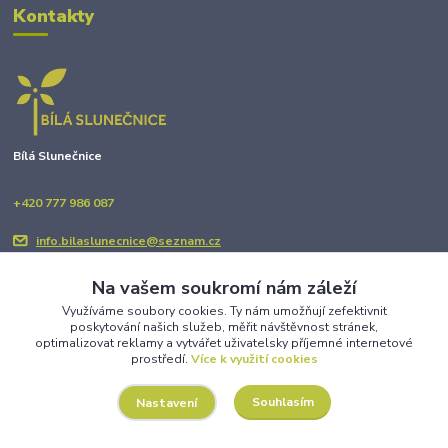
Kontakty
Bílá Slunečnice
+420 777 986 087
info.bilaslunecnice@seznam.cz
Na vašem soukromí nám záleží
Využíváme soubory cookies. Ty nám umožňují zefektivnit
poskytování našich služeb, měřit návštěvnost stránek,
optimalizovat reklamy a vytvářet uživatelsky příjemné internetové
prostředí.
Více k využití cookies
Upravit sběr cookies.
Souhlasím
Nastavení
Copyright © BÍLÁ SLUNEČNICE 2025