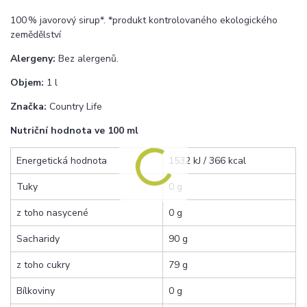
100 % javorový sirup*. *produkt kontrolovaného ekologického
zemědělství
Alergeny:
Bez alergenů.
Objem:
1 l
Značka:
Country Life
Nutriční hodnota ve 100 ml
Energetická hodnota
1532 kJ / 366 kcal
Tuky
0 g
z toho nasycené
0 g
Sacharidy
90 g
z toho cukry
79 g
Bílkoviny
0 g