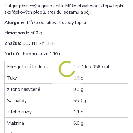
Bulgur pšeničný a quinoa bílá. Může obsahovat stopy lepku,
skořápkových plodů, arašídů, sezamu a sóji.
Alergeny:
Může obsahovat stopy lepku.
Hmotnost:
500 g
Značka:
COUNTRY LIFE
Nutriční hodnota ve 100 g
Energetická hodnota
1511 kJ / 356 kcal
Tuky
2.5 g
z toho nasycené
0.3 g
Sacharidy
65.0 g
z toho cukry
1.1 g
Vláknina
6.0 g