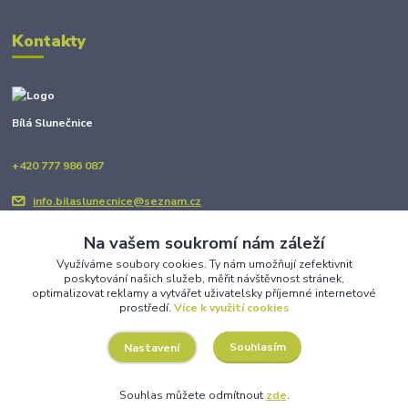
Kontakty
Bílá Slunečnice
+420 777 986 087
info.bilaslunecnice@seznam.cz
Na vašem soukromí nám záleží
Využíváme soubory cookies. Ty nám umožňují zefektivnit
poskytování našich služeb, měřit návštěvnost stránek,
optimalizovat reklamy a vytvářet uživatelsky příjemné internetové
prostředí.
Více k využití cookies
Upravit sběr cookies.
Souhlasím
Nastavení
Copyright © BÍLÁ SLUNEČNICE 2025
Souhlas můžete odmítnout
zde
.
Vytvořeno na
Eshop-rychle.cz