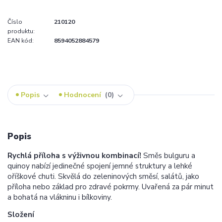
Číslo
210120
produktu:
EAN kód:
8594052884579
Popis
Hodnocení
0
Popis
Rychlá příloha s výživnou kombinací!
Směs bulguru a
quinoy nabízí jedinečné spojení jemné struktury a lehké
oříškové chuti. Skvělá do zeleninových směsí, salátů, jako
příloha nebo základ pro zdravé pokrmy. Uvařená za pár minut
a bohatá na vlákninu i bílkoviny.
Složení