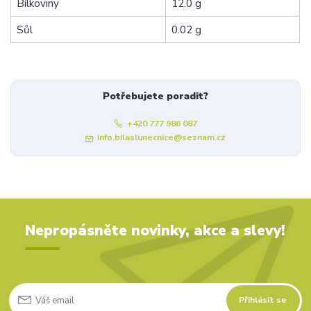
Bílkoviny
12.0 g
Sůl
0.02 g
Potřebujete poradit?
+420 777 986 087
info.bilaslunecnice@seznam.cz
Nepropásněte novinky, akce a slevy!
Přihlásit se