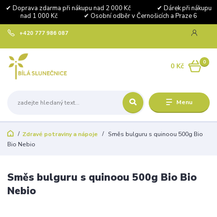
✔ Doprava zdarma při nákupu nad 2 000 Kč ✔ Dárek při nákupu
nad 1 000 Kč ✔ Osobní odběr v Černošicích a Praze 6
+420 777 986 087
0
0 Kč
Menu
Zdravé potraviny a nápoje
Směs bulguru s quinoou 500g Bio
Bio Nebio
Směs bulguru s quinoou 500g Bio Bio
Nebio