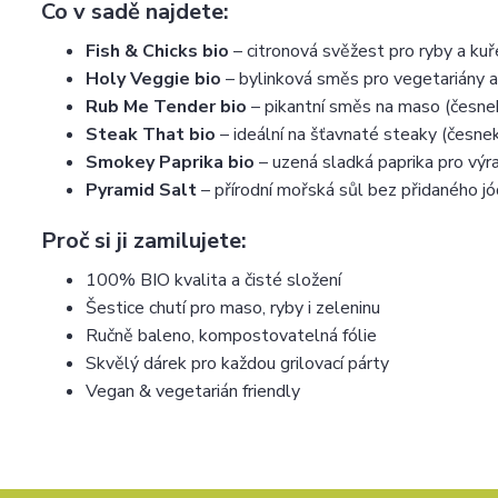
Co v sadě najdete:
Fish & Chicks bio
– citronová svěžest pro ryby a kuř
Holy Veggie bio
– bylinková směs pro vegetariány a
Rub Me Tender bio
– pikantní směs na maso (česnek,
Steak That bio
– ideální na šťavnaté steaky (česne
Smokey Paprika bio
– uzená sladká paprika pro výr
Pyramid Salt
– přírodní mořská sůl bez přidaného j
Proč si ji zamilujete:
100% BIO kvalita a čisté složení
Šestice chutí pro maso, ryby i zeleninu
Ručně baleno, kompostovatelná fólie
Skvělý dárek pro každou grilovací párty
Vegan & vegetarián friendly