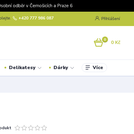
odběr v Černošicích a Praze 6
olejte.
+420 777 986 087
Přihlášení
0
0 Kč
Více
Delikatesy
Dárky
odukt