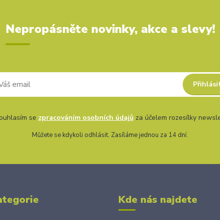
Nepropásněte novinky, akce a slevy!
Přihlási
uhlasím se
zpracováním osobních údajů
za účelem rozesílky newsle
Můžete se kdykoli odhlásit. Zasíláme jednou za 14 dní.
ategorie
Kde nás najdete