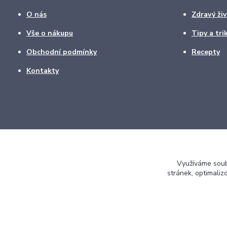
O nás
Zdravý živ
Vše o nákupu
Tipy a tri
Obchodní podmínky
Recepty
Kontakty
Využíváme soubo
stránek, optimaliz