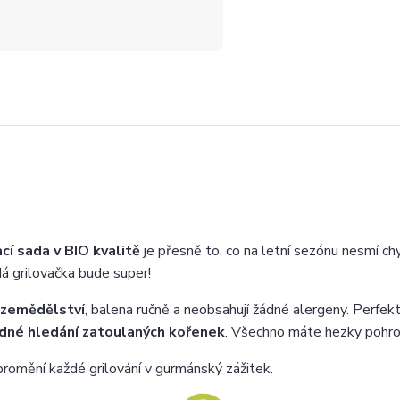
cí sada v BIO kvalitě
je přesně to, co na letní sezónu nesmí ch
á grilovačka bude super!
zemědělství
, balena ručně a neobsahují žádné alergeny. Perfekt
ádné hledání zatoulaných kořenek
. Všechno máte hezky pohr
omění každé grilování v gurmánský zážitek.