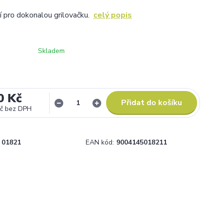
í pro dokonalou grilovačku.
celý popis
Skladem
0 Kč
Přidat do košíku
č
bez DPH
01821
EAN kód:
9004145018211