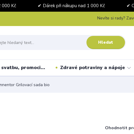
nad 2 000 Kč ✔ Dárek při nákupu nad 1 000 Kč ✔ Osobní 
Nevíte si rady? Zav
Hledat
svatbu, promoci...
Zdravé potraviny a nápoje
nentor Grilovací sada bio
Ohodnotit pr