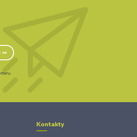
t se
tteru.
Kontakty