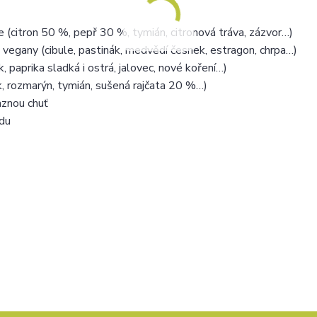
e (citron 50 %, pepř 30 %, tymián, citronová tráva, zázvor…)
 vegany (cibule, pastinák, medvědí česnek, estragon, chrpa…)
 paprika sladká i ostrá, jalovec, nové koření…)
k, rozmarýn, tymián, sušená rajčata 20 %…)
aznou chuť
ódu