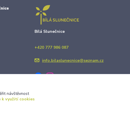
nice
Bílá Slunečnice
+420 777 986 087
info.bilaslunecnice@seznam.cz
ěřit návštěvnost
 k využití cookies