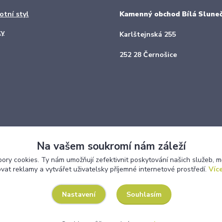
otní styl
Kamenný obchod Bílá Sluneč
ky
Karlštejnská 255
252 28 Černošice
Na vašem soukromí nám záleží
ry cookies. Ty nám umožňují zefektivnit poskytování našich služeb, m
ovat reklamy a vytvářet uživatelsky příjemné internetové prostředí.
Více
Upravit sběr cookies.
Souhlasím
Nastavení