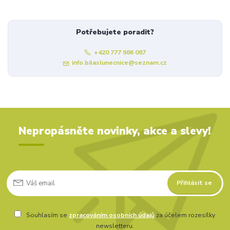
Potřebujete poradit?
+420 777 986 087
info.bilaslunecnice@seznam.cz
Nepropásněte novinky, akce a slevy!
Přihlásit se
Souhlasím se
zpracováním osobních údajů
za účelem rozesílky
newsletteru.