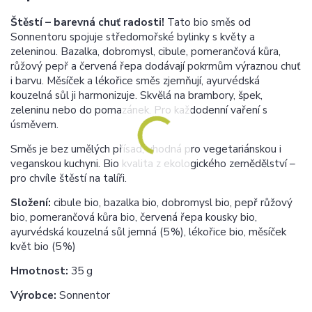
Štěstí – barevná chuť radosti!
Tato bio směs od
Sonnentoru spojuje středomořské bylinky s květy a
zeleninou. Bazalka, dobromysl, cibule, pomerančová kůra,
růžový pepř a červená řepa dodávají pokrmům výraznou chuť
i barvu. Měsíček a lékořice směs zjemňují, ayurvédská
kouzelná sůl ji harmonizuje. Skvělá na brambory, špek,
zeleninu nebo do pomazánek. Pro každodenní vaření s
úsměvem.
Směs je bez umělých přísad, vhodná pro vegetariánskou i
veganskou kuchyni. Bio kvalita z ekologického zemědělství –
pro chvíle štěstí na talíři.
Složení:
cibule bio, bazalka bio, dobromysl bio, pepř růžový
bio, pomerančová kůra bio, červená řepa kousky bio,
ayurvédská kouzelná sůl jemná (5 %), lékořice bio, měsíček
květ bio (5 %)
Hmotnost:
35 g
Výrobce:
Sonnentor