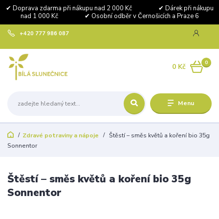
✔ Doprava zdarma při nákupu nad 2 000 Kč ✔ Dárek při nákupu
nad 1 000 Kč ✔ Osobní odběr v Černošicích a Praze 6
+420 777 986 087
0
0 Kč
Menu
Zdravé potraviny a nápoje
Štěstí – směs květů a koření bio 35g
Sonnentor
Štěstí – směs květů a koření bio 35g
Sonnentor