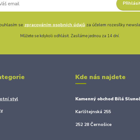
Přihlási
uhlasím se
zpracováním osobních údajů
za účelem rozesílky newsle
Můžete se kdykoli odhlásit. Zasíláme jednou za 14 dní.
ategorie
Kde nás najdete
otní styl
Kamenný obchod Bílá Sluneč
ky
Karlštejnská 255
252 28 Černošice