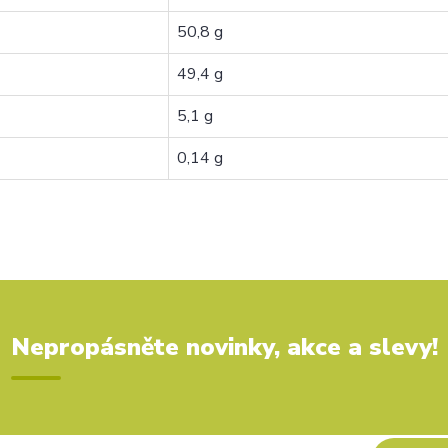
50,8 g
49,4 g
5,1 g
0,14 g
Nepropásněte novinky, akce a slevy!