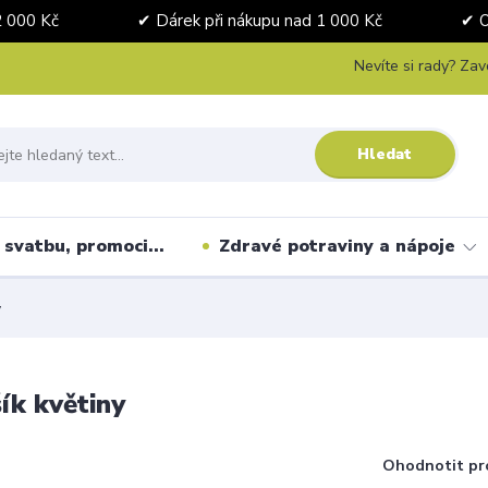
nad 2 000 Kč ✔ Dárek při nákupu nad 1 000 Kč ✔ Osobní 
Nevíte si rady? Zav
Hledat
svatbu, promoci...
Zdravé potraviny a nápoje
y
ík květiny
Ohodnotit pr