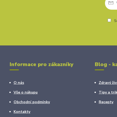
So
Informace pro zákazníky
Blog - k
O nás
Zdravý živ
Vše o nákupu
Tipy a tri
Obchodní podmínky
Recepty
Kontakty