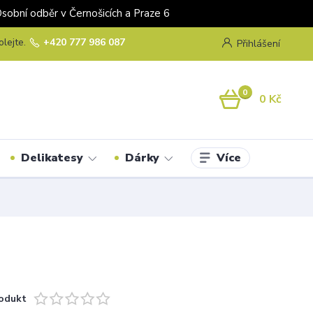
odběr v Černošicích a Praze 6
olejte.
+420 777 986 087
Přihlášení
0
0 Kč
Více
Delikatesy
Dárky
odukt