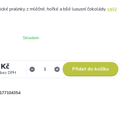
cké pralinky z mléčné, hořké a bílé luxusní čokolády.
celý
Skladem
 Kč
Přidat do košíku
bez DPH
177104354