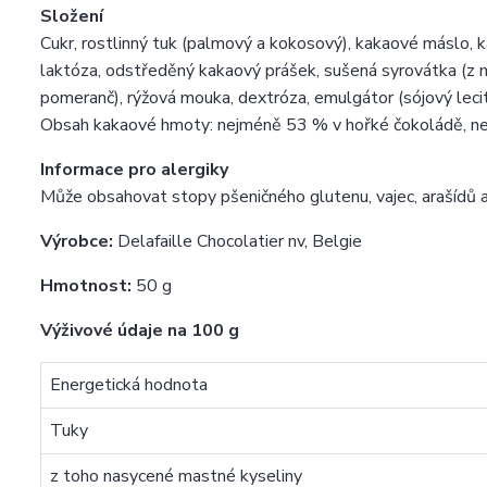
Složení
Cukr, rostlinný tuk (palmový a kokosový), kakaové máslo
laktóza, odstředěný kakaový prášek, sušená syrovátka (z ml
pomeranč), rýžová mouka, dextróza, emulgátor (sójový leciti
Obsah kakaové hmoty: nejméně 53 % v hořké čokoládě, ne
Informace pro alergiky
Může obsahovat stopy pšeničného glutenu, vajec, arašídů a
Výrobce:
Delafaille Chocolatier nv, Belgie
Hmotnost:
50 g
Výživové údaje na 100 g
Energetická hodnota
Tuky
z toho nasycené mastné kyseliny