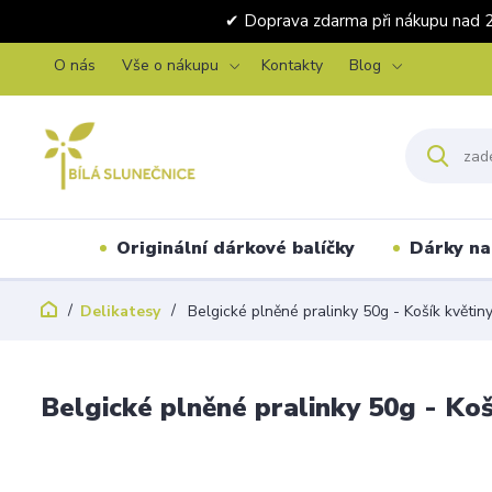
✔ Doprava zdarma při nákupu 
O nás
Vše o nákupu
Kontakty
Blog
Originální dárkové balíčky
Dárky na 
Delikatesy
Belgické plněné pralinky 50g - Košík květin
Belgické plněné pralinky 50g - Koš