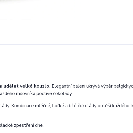
mí udělat velké kouzlo.
Elegantní balení ukrývá výběr belgickýc
 každého milovníka poctivé čokolády.
kolády. Kombinace mléčné, hořké a bílé čokolády potěší každého, 
sladké zpestření dne.