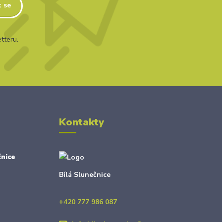
t se
tteru.
Kontakty
nice
Bílá Slunečnice
+420 777 986 087