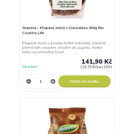
Granola - Křupavé müsli s čokoládou 350g Bio
Country Life
Křupavé müsli s kousky hořké čokolády, slazené
pšeničným sirupem, vhodné do jogurtu, mléka
nebo na smoothie bowl.
141,90 Kč
Skladem
126,70 Kč
bez DPH
Přidat do košíku