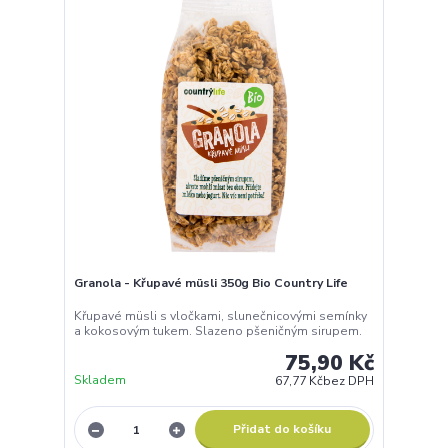
Granola - Křupavé müsli 350g Bio Country Life
Křupavé müsli s vločkami, slunečnicovými semínky
a kokosovým tukem. Slazeno pšeničným sirupem.
75,90 Kč
Skladem
67,77 Kč
bez DPH
Přidat do košíku