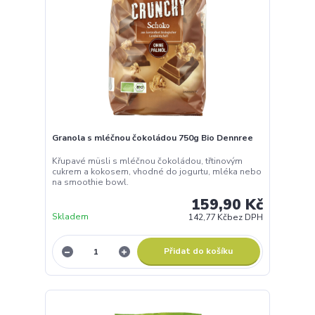
Granola s mléčnou čokoládou 750g Bio Dennree
Křupavé müsli s mléčnou čokoládou, třtinovým
cukrem a kokosem, vhodné do jogurtu, mléka nebo
na smoothie bowl.
159,90 Kč
Skladem
142,77 Kč
bez DPH
Přidat do košíku