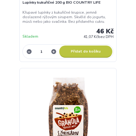
Lupínky kukuřičné 200 g BIO COUNTRY LIFE
Křupavé lupínky z kukuřičné krupice, jemně
doslazené rýžovým sirupem. Skvělé do jogurtu,
müsli nebo jako svačinka. Bez přidaného cukru.
46 Kč
Skladem
41,07 Kč
bez DPH
Přidat do košíku