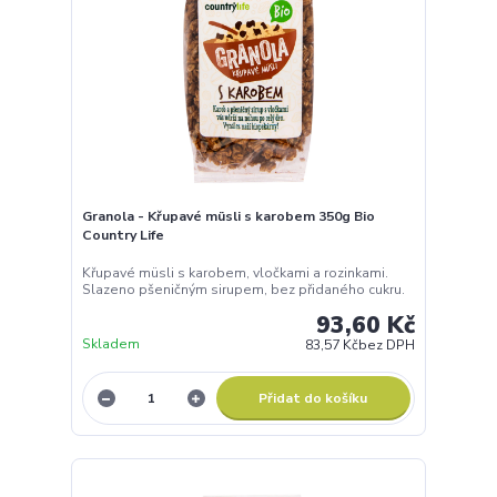
Granola - Křupavé müsli s karobem 350g Bio
Country Life
Křupavé müsli s karobem, vločkami a rozinkami.
Slazeno pšeničným sirupem, bez přidaného cukru.
93,60 Kč
Skladem
83,57 Kč
bez DPH
Přidat do košíku