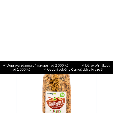
Granola - Křupavé müsli s kokosem 350g Bio
Country Life
Křupavé müsli s kokosem, vločkami a rozinkami.
Slazeno pšeničným sirupem, bez přidaného cukru.
91,90 Kč
Skladem
82,05 Kč
bez DPH
Přidat do košíku