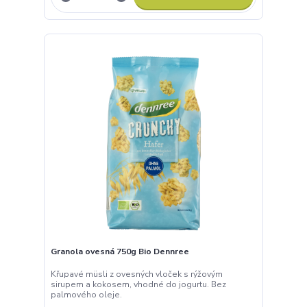
Na vašem soukromí nám záleží
Využíváme soubory cookies. Ty nám umožňují zefektivnit
poskytování našich služeb, měřit návštěvnost stránek,
optimalizovat reklamy a vytvářet uživatelsky příjemné internetové
prostředí.
Více k využití cookies
Souhlasím
Nastavení
Granola ovesná 750g Bio Dennree
Křupavé müsli z ovesných vloček s rýžovým
Souhlas můžete odmítnout
zde
.
sirupem a kokosem, vhodné do jogurtu. Bez
palmového oleje.