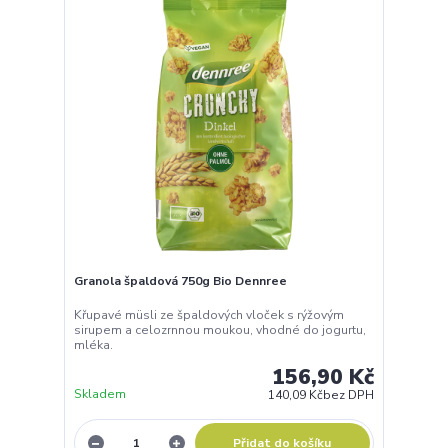
Granola špaldová 750g Bio Dennree
Křupavé müsli ze špaldových vloček s rýžovým
sirupem a celozrnnou moukou, vhodné do jogurtu,
mléka.
156,90 Kč
Skladem
140,09 Kč
bez DPH
Přidat do košíku