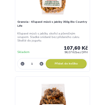
Granola - Křupavé müsli s jablky 350g Bio Country
Life
Křupavé müsli s jablky, skořicí a pšeničným
sirupem. Sladká snídaně bez přidaného cukru.
Skvělé do jogurtu.
107,60 Kč
Skladem
96,07 Kč
bez DPH
Přidat do košíku