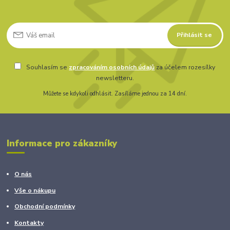
Přihlásit se
Souhlasím se
zpracováním osobních údajů
za účelem rozesílky
newsletteru.
Můžete se kdykoli odhlásit. Zasíláme jednou za 14 dní.
Informace pro zákazníky
O nás
Vše o nákupu
Obchodní podmínky
Kontakty