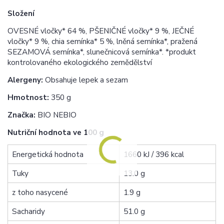
Složení
OVESNÉ vločky* 64 %, PŠENIČNÉ vločky* 9 %, JEČNÉ
vločky* 9 %, chia semínka* 5 %, lněná semínka*, pražená
SEZAMOVÁ semínka*, slunečnicová semínka*. *produkt
kontrolovaného ekologického zemědělství
Alergeny:
Obsahuje lepek a sezam
Hmotnost:
350 g
Značka:
BIO NEBIO
Nutriční hodnota ve 100 g
Energetická hodnota
1660 kJ / 396 kcal
Tuky
13.0 g
z toho nasycené
1.9 g
Sacharidy
51.0 g