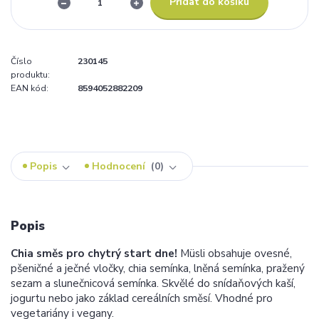
Přidat do košíku
Číslo
230145
produktu:
EAN kód:
8594052882209
Popis
Hodnocení
0
Popis
Chia směs pro chytrý start dne!
Müsli obsahuje ovesné,
pšeničné a ječné vločky, chia semínka, lněná semínka, pražený
sezam a slunečnicová semínka. Skvělé do snídaňových kaší,
jogurtu nebo jako základ cereálních směsí. Vhodné pro
vegetariány i vegany.