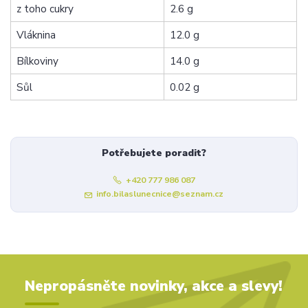
z toho cukry
2.6 g
Vláknina
12.0 g
Bílkoviny
14.0 g
Sůl
0.02 g
Potřebujete poradit?
+420 777 986 087
info.bilaslunecnice@seznam.cz
Nepropásněte novinky, akce a slevy!