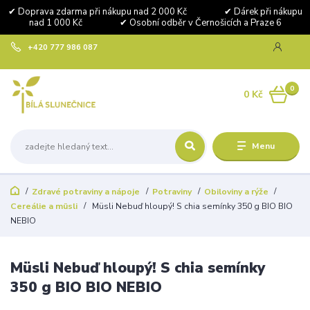
✔ Doprava zdarma při nákupu nad 2 000 Kč ✔ Dárek při nákupu
nad 1 000 Kč ✔ Osobní odběr v Černošicích a Praze 6
+420 777 986 087
0
0 Kč
Menu
Zdravé potraviny a nápoje
Potraviny
Obiloviny a rýže
Cereálie a müsli
Müsli Nebuď hloupý! S chia semínky 350 g BIO BIO
NEBIO
Müsli Nebuď hloupý! S chia semínky
350 g BIO BIO NEBIO