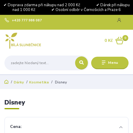
✔ Doprava zdarma při nákupu nad 2 000 Kč ✔ Dárek při nákupu
nad 1 000 Kč ✔ Osobní odběr v Černošicích a Praze 6
+420 777 986 087
0
0 Kč
Menu
Dárky
Kosmetika
Disney
Disney
Cena: