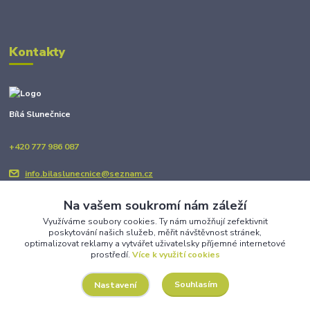
Kontakty
Bílá Slunečnice
+420 777 986 087
info.bilaslunecnice@seznam.cz
Na vašem soukromí nám záleží
Využíváme soubory cookies. Ty nám umožňují zefektivnit
poskytování našich služeb, měřit návštěvnost stránek,
optimalizovat reklamy a vytvářet uživatelsky příjemné internetové
prostředí.
Více k využití cookies
Upravit sběr cookies.
Souhlasím
Nastavení