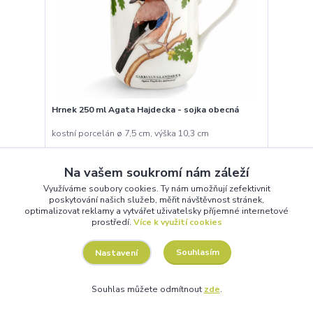
Hrnek 250 ml Agata Hajdecka - sojka obecná
kostní porcelán ø 7,5 cm, výška 10,3 cm
299 Kč
Skladem
247,11 Kč
bez DPH
Na vašem soukromí nám záleží
Využíváme soubory cookies. Ty nám umožňují zefektivnit
poskytování našich služeb, měřit návštěvnost stránek,
Přidat do košíku
optimalizovat reklamy a vytvářet uživatelsky příjemné internetové
prostředí.
Více k využití cookies
Souhlasím
Nastavení
Souhlas můžete odmítnout
zde
.