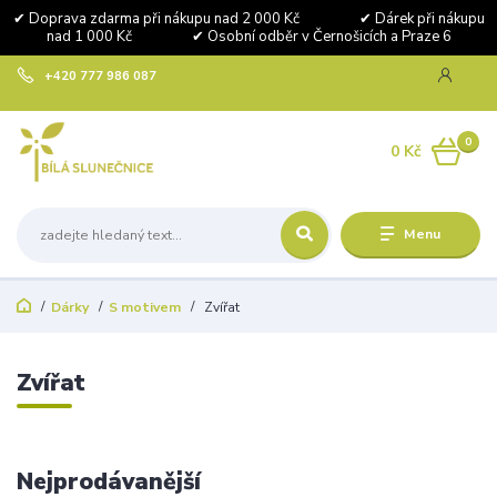
✔ Doprava zdarma při nákupu nad 2 000 Kč ✔ Dárek při nákupu
nad 1 000 Kč ✔ Osobní odběr v Černošicích a Praze 6
+420 777 986 087
0
0 Kč
Menu
Dárky
S motivem
Zvířat
Zvířat
Nejprodávanější