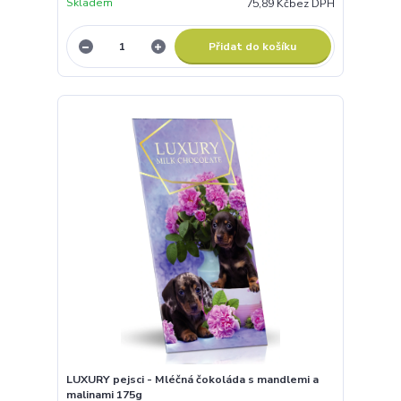
Skladem
75,89 Kč
bez DPH
Přidat do košíku
LUXURY pejsci - Mléčná čokoláda s mandlemi a
malinami 175g