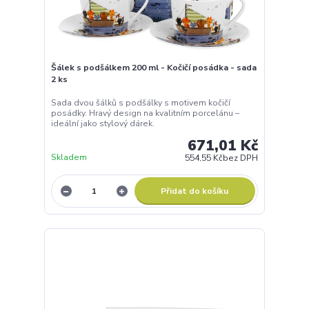
Šálek s podšálkem 200 ml - Kočičí posádka - sada
2 ks
Sada dvou šálků s podšálky s motivem kočičí
posádky. Hravý design na kvalitním porcelánu –
ideální jako stylový dárek.
671,01 Kč
Skladem
554,55 Kč
bez DPH
Přidat do košíku