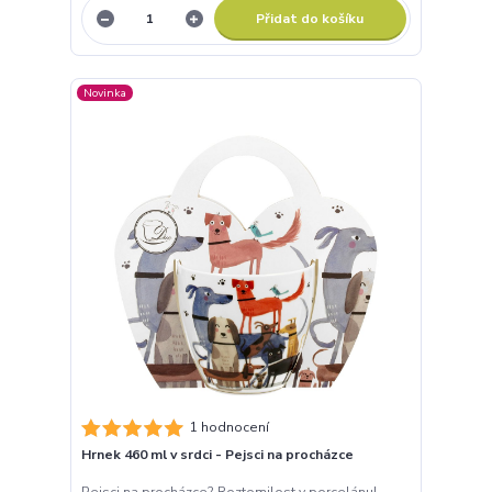
Přidat do košíku
Novinka
1 hodnocení
Hrnek 460 ml v srdci - Pejsci na procházce
Pejsci na procházce? Roztomilost v porcelánu!