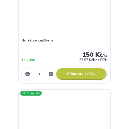
Hrnek se zajičkem
150 Kč
/
ks
Skladem
123,97 Kč
bez DPH
Přidat do košíku
TOP produkt