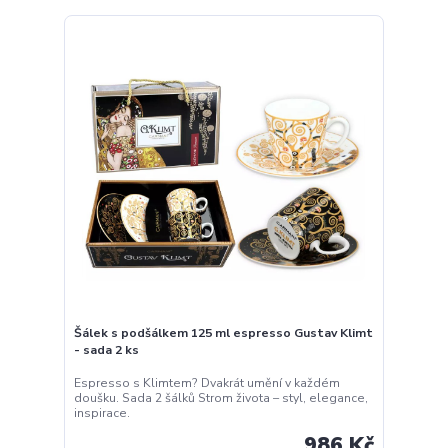
Šálek s podšálkem 125 ml espresso Gustav Klimt
- sada 2 ks
Espresso s Klimtem? Dvakrát umění v každém
doušku. Sada 2 šálků Strom života – styl, elegance,
inspirace.
986 Kč