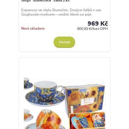
Gogh "Slunečnice" sada 2 ks
Espresso ve stylu Slunečnic. Dvojice šálků s van
Goghovým motivem – umění, které se pije.
969 Kč
Není skladem
800,83 Kč
bez DPH
Detail