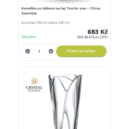
Konvička se šálkem na čaj Tea for one - Citrus
Sunshine
konvička 350 ml šálek 240 ml
683 Kč
Skladem
564,46 Kč
bez DPH
Přidat do košíku