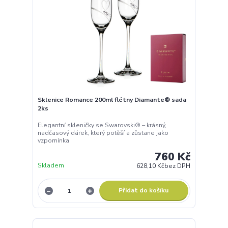
Sklenice Romance 200ml flétny Diamante® sada
2ks
Elegantní skleničky se Swarovski® – krásný,
nadčasový dárek, který potěší a zůstane jako
vzpomínka
760 Kč
Skladem
628,10 Kč
bez DPH
Přidat do košíku