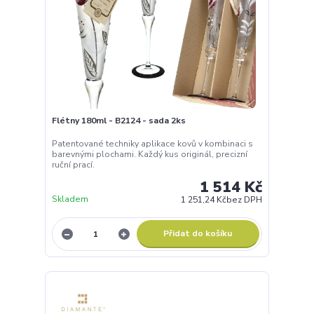
Flétny 180ml - B2124 - sada 2ks
Patentované techniky aplikace kovů v kombinaci s
barevnými plochami. Každý kus originál, precizní
ruční prací.
1 514 Kč
Skladem
1 251,24 Kč
bez DPH
Přidat do košíku