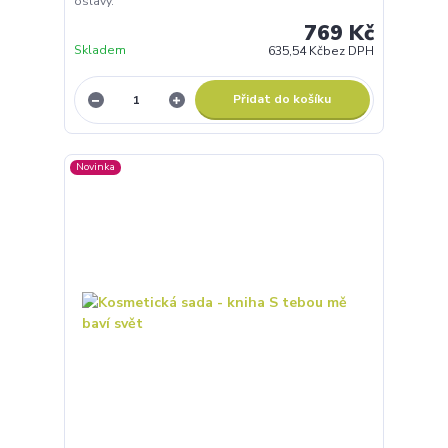
oslavy.
769 Kč
Skladem
635,54 Kč
bez DPH
Přidat do košíku
Novinka