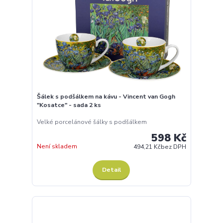
Šálek s podšálkem na kávu - Vincent van Gogh
"Kosatce" - sada 2 ks
Velké porcelánové šálky s podšálkem
598 Kč
Není skladem
494,21 Kč
bez DPH
Detail