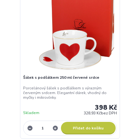
Šálek s podšálkem 250 ml červené srdce
Porcelánový šálek s podšálkem s výrazným
červeným srdcem. Elegantní dárek, vhodný do
myčky i mikrovlnky.
398 Kč
Skladem
328,93 Kč
bez DPH
Přidat do košíku