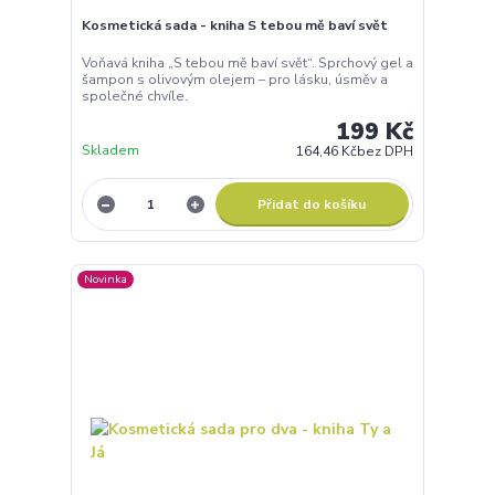
Kosmetická sada - kniha S tebou mě baví svět
Voňavá kniha „S tebou mě baví svět“. Sprchový gel a
šampon s olivovým olejem – pro lásku, úsměv a
společné chvíle.
199 Kč
Skladem
164,46 Kč
bez DPH
Přidat do košíku
Novinka