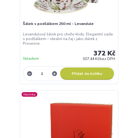
Šálek s podšálkem 250 ml - Levandule
Levandulový šálek pro chvíle klidu. Elegantní sada
s podšálkem – ideální na čaj i jako dárek z
Provence.
372 Kč
Skladem
307,44 Kč
bez DPH
Přidat do košíku
Novinka