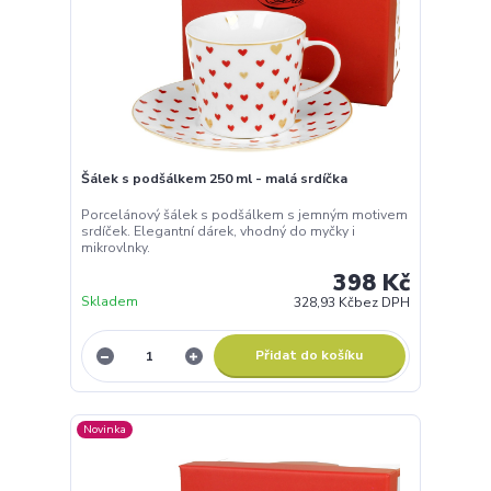
Šálek s podšálkem 250 ml - malá srdíčka
Porcelánový šálek s podšálkem s jemným motivem
srdíček. Elegantní dárek, vhodný do myčky i
mikrovlnky.
398 Kč
Skladem
328,93 Kč
bez DPH
Přidat do košíku
Novinka