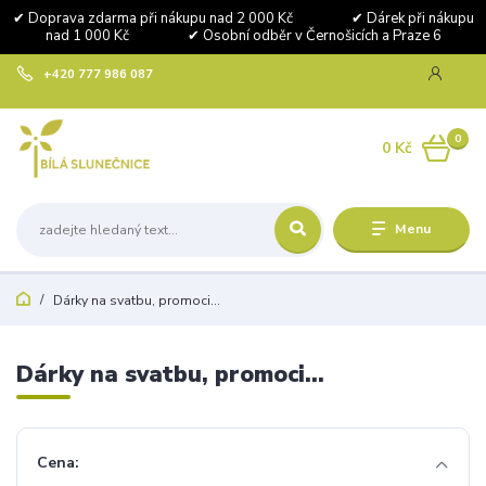
✔ Doprava zdarma při nákupu nad 2 000 Kč ✔ Dárek při nákupu
nad 1 000 Kč ✔ Osobní odběr v Černošicích a Praze 6
+420 777 986 087
0
0 Kč
Menu
Dárky na svatbu, promoci...
Dárky na svatbu, promoci...
Cena: