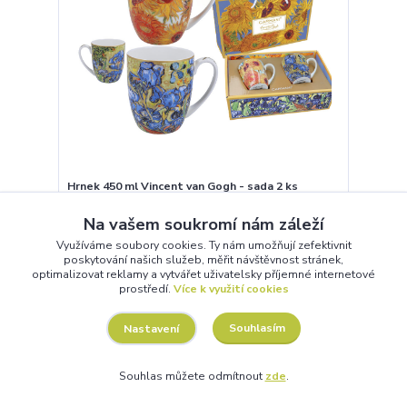
Hrnek 450 ml Vincent van Gogh - sada 2 ks
Dvojice hrnků s van Goghovými motivy – umění,
Na vašem soukromí nám záleží
které se pije. Elegantní sada v dárkové krabici.
Využíváme soubory cookies. Ty nám umožňují zefektivnit
770 Kč
poskytování našich služeb, měřit návštěvnost stránek,
optimalizovat reklamy a vytvářet uživatelsky příjemné internetové
Není skladem
636,36 Kč
bez DPH
prostředí.
Více k využití cookies
Detail
Souhlasím
Nastavení
Souhlas můžete odmítnout
zde
.
Novinka