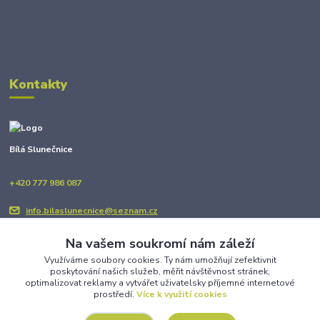
Kontakty
Bílá Slunečnice
+420 777 986 087
info.bilaslunecnice@seznam.cz
Na vašem soukromí nám záleží
Využíváme soubory cookies. Ty nám umožňují zefektivnit
poskytování našich služeb, měřit návštěvnost stránek,
optimalizovat reklamy a vytvářet uživatelsky příjemné internetové
prostředí.
Více k využití cookies
Upravit sběr cookies.