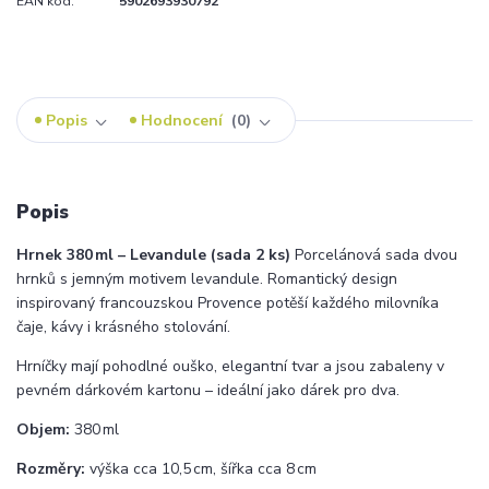
EAN kód:
5902693930792
Popis
Hodnocení
0
Popis
Hrnek 380 ml – Levandule (sada 2 ks)
Porcelánová sada dvou
hrnků s jemným motivem levandule. Romantický design
inspirovaný francouzskou Provence potěší každého milovníka
čaje, kávy i krásného stolování.
Hrníčky mají pohodlné ouško, elegantní tvar a jsou zabaleny v
pevném dárkovém kartonu – ideální jako dárek pro dva.
Objem:
380 ml
Rozměry:
výška cca 10,5 cm, šířka cca 8 cm