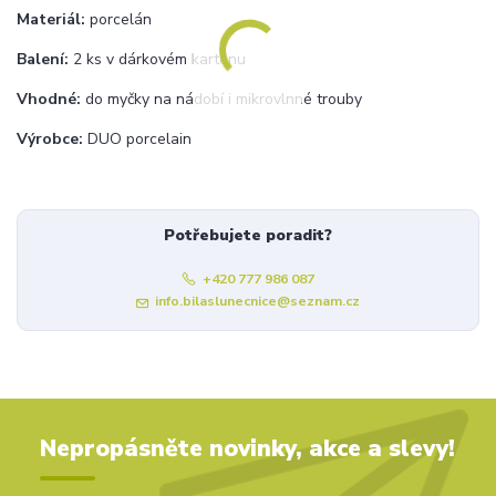
Materiál:
porcelán
Balení:
2 ks v dárkovém kartonu
Vhodné:
do myčky na nádobí i mikrovlnné trouby
Výrobce:
DUO porcelain
Potřebujete poradit?
+420 777 986 087
info.bilaslunecnice@seznam.cz
Nepropásněte novinky, akce a slevy!