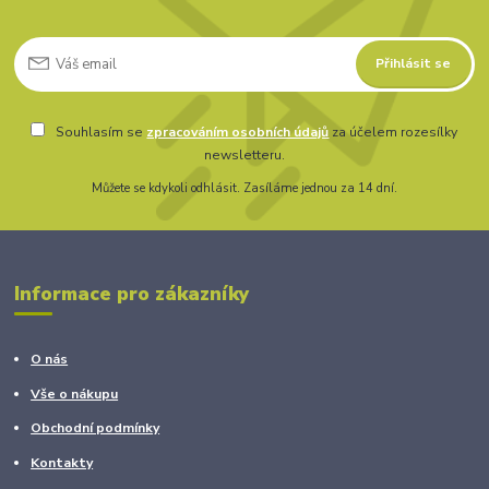
Přihlásit se
Souhlasím se
zpracováním osobních údajů
za účelem rozesílky
newsletteru.
Můžete se kdykoli odhlásit. Zasíláme jednou za 14 dní.
Informace pro zákazníky
O nás
Vše o nákupu
Obchodní podmínky
Kontakty