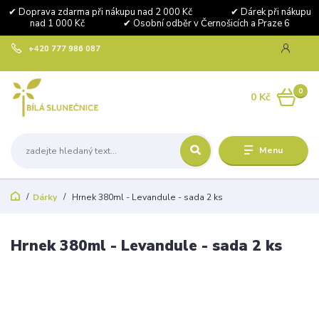
✔ Doprava zdarma při nákupu nad 2 000 Kč ✔ Dárek při nákupu
nad 1 000 Kč ✔ Osobní odběr v Černošicích a Praze 6
+420 777 986 087
0
0 Kč
Menu
Dárky
Hrnek 380ml - Levandule - sada 2 ks
Hrnek 380ml - Levandule - sada 2 ks