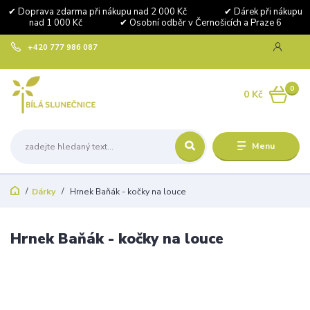
✔ Doprava zdarma při nákupu nad 2 000 Kč ✔ Dárek při nákupu
nad 1 000 Kč ✔ Osobní odběr v Černošicích a Praze 6
+420 777 986 087
0
0 Kč
Menu
Dárky
Hrnek Baňák - kočky na louce
Hrnek Baňák - kočky na louce