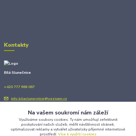
Kontakty
Bílá Slunečnice
+420 777 986 087
info.bilaslunecnice@seznam.cz
Na vašem soukromí nám záleží
Využíváme soubory cookies. Ty nám umožňují zefektivnit
poskytování našich služeb, měřit návštěvnost stránek,
optimalizovat reklamy a vytvářet uživatelsky příjemné internetové
prostředí.
Více k využití cookies