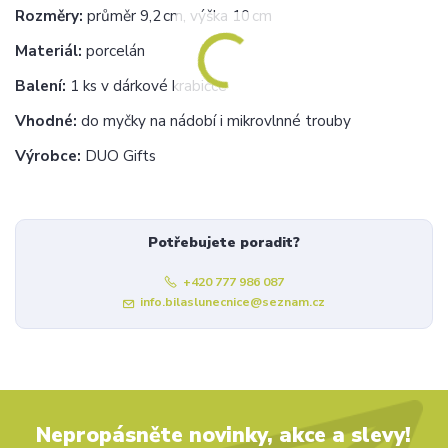
Rozměry:
průměr 9,2 cm, výška 10 cm
Materiál:
porcelán
Balení:
1 ks v dárkové krabičce
Vhodné:
do myčky na nádobí i mikrovlnné trouby
Výrobce:
DUO Gifts
Potřebujete poradit?
+420 777 986 087
info.bilaslunecnice@seznam.cz
Nepropásněte novinky, akce a slevy!