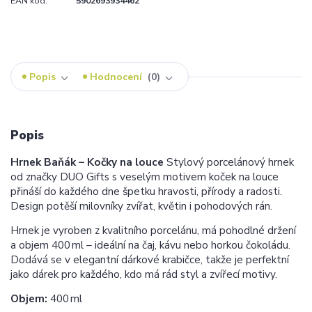
EAN kód:
5902693934462
Popis
Hodnocení
0
Popis
Hrnek Baňák – Kočky na louce
Stylový porcelánový hrnek
od značky DUO Gifts s veselým motivem koček na louce
přináší do každého dne špetku hravosti, přírody a radosti.
Design potěší milovníky zvířat, květin i pohodových rán.
Hrnek je vyroben z kvalitního porcelánu, má pohodlné držení
a objem 400 ml – ideální na čaj, kávu nebo horkou čokoládu.
Dodává se v elegantní dárkové krabičce, takže je perfektní
jako dárek pro každého, kdo má rád styl a zvířecí motivy.
Objem:
400 ml