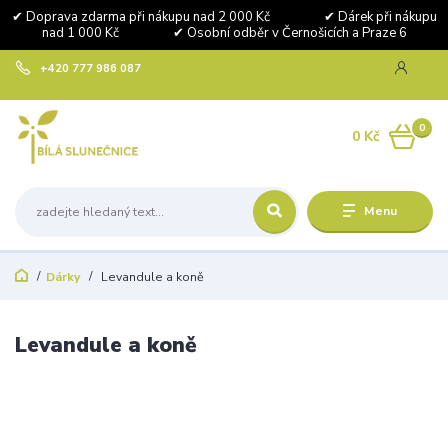
✔ Doprava zdarma při nákupu nad 2 000 Kč ✔ Dárek při nákupu
nad 1 000 Kč ✔ Osobní odběr v Černošicích a Praze 6
+420 777 986 087
0
0 Kč
Menu
Dárky
Levandule a koně
Levandule a koně