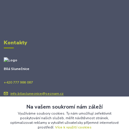
Kontakty
Bílá Slunečnice
+420 777 986 087
info.bilaslunecnice@seznam.cz
Na vašem soukromí nám záleží
Využíváme soubory cookies. Ty nám umožňují zefektivnit
poskytování našich služeb, měřit návštěvnost stránek,
optimalizovat reklamy a vytvářet uživatelsky příjemné internetové
prostředí.
Více k využití cookies