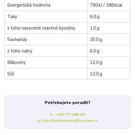
Energetická hodnota
790 kJ / 188 kcal
Tuky
6.0 g
z toho nasycené mastné kyseliny
1.0 g
Sacharidy
20.0 g
z toho cukry
6.0 g
Bílkoviny
12.0 g
Sůl
12.0 g
Potřebujete poradit?
+420 777 986 087
info.bilaslunecnice@seznam.cz