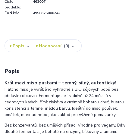
Číslo
463007
produktu:
EAN kód:
4958325000242
Popis
Hodnocení
0
Popis
Král mezi miso pastami – temný, silný, autentický!
Hatcho miso je vyráběno výhradně z BIO sójových bobů bez
přídavku obilovin. Fermentuje se tradičně až 24 měsíců v
cedrových kádích, čímž získává extrémně bohatou chuť, hustou
konzistenci a temně hnědou barvu. Ideální do miso polévek,
omáček, marinád nebo jako základ pro výživné pomazánky.
Bez konzervantů, bez umělých přísad. Vhodné pro vegany. Díky
dlouhé fermentaci je bohaté na enzymy, bílkoviny a umami.