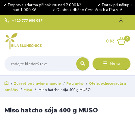
✔ Doprava zdarma při nákupu nad 2 000 Kč ✔ Dárek při nákupu
nad 1 000 Kč ✔ Osobní odběr v Černošicích a Praze 6
+420 777 986 087
0
0 Kč
Menu
Zdravé potraviny a nápoje
Potraviny
Oleje, ochucovadla a
omáčky
Miso
Miso hatcho sója 400 g MUSO
Miso hatcho sója 400 g MUSO