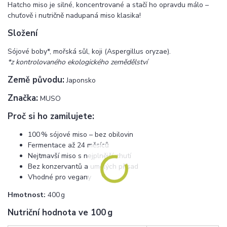
Hatcho miso je silné, koncentrované a stačí ho opravdu málo –
chuťově i nutričně nadupaná miso klasika!
Složení
Sójové boby*, mořská sůl, koji (Aspergillus oryzae).
*z kontrolovaného ekologického zemědělství
Země původu:
Japonsko
Značka:
MUSO
Proč si ho zamilujete:
100 % sójové miso – bez obilovin
Fermentace až 24 měsíců
Nejtmavší miso s nejplnější chutí
Bez konzervantů a umělých přísad
Vhodné pro vegany
Hmotnost:
400 g
Nutriční hodnota ve 100 g